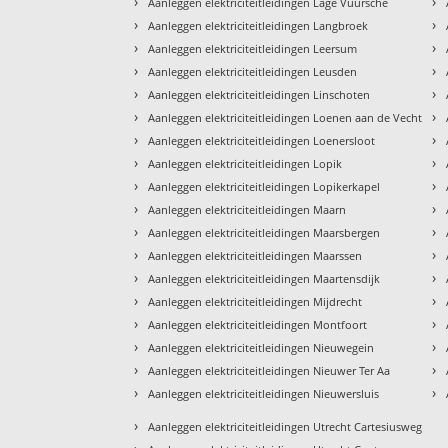
›
›
Aanleggen elektriciteitleidingen Lage Vuursche
›
›
Aanleggen elektriciteitleidingen Langbroek
›
›
Aanleggen elektriciteitleidingen Leersum
›
›
Aanleggen elektriciteitleidingen Leusden
›
›
Aanleggen elektriciteitleidingen Linschoten
›
›
Aanleggen elektriciteitleidingen Loenen aan de Vecht
›
›
Aanleggen elektriciteitleidingen Loenersloot
›
›
Aanleggen elektriciteitleidingen Lopik
›
›
Aanleggen elektriciteitleidingen Lopikerkapel
›
›
Aanleggen elektriciteitleidingen Maarn
›
›
Aanleggen elektriciteitleidingen Maarsbergen
›
›
Aanleggen elektriciteitleidingen Maarssen
›
›
Aanleggen elektriciteitleidingen Maartensdijk
›
›
Aanleggen elektriciteitleidingen Mijdrecht
›
›
Aanleggen elektriciteitleidingen Montfoort
›
›
Aanleggen elektriciteitleidingen Nieuwegein
›
›
Aanleggen elektriciteitleidingen Nieuwer Ter Aa
›
›
Aanleggen elektriciteitleidingen Nieuwersluis
›
Aanleggen elektriciteitleidingen Utrecht Cartesiusweg