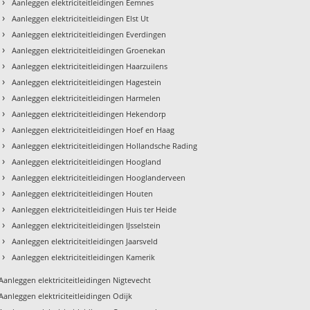
›
Aanleggen elektriciteitleidingen Eemnes
›
Aanleggen elektriciteitleidingen Elst Ut
›
Aanleggen elektriciteitleidingen Everdingen
›
Aanleggen elektriciteitleidingen Groenekan
›
Aanleggen elektriciteitleidingen Haarzuilens
›
Aanleggen elektriciteitleidingen Hagestein
›
Aanleggen elektriciteitleidingen Harmelen
›
Aanleggen elektriciteitleidingen Hekendorp
›
Aanleggen elektriciteitleidingen Hoef en Haag
›
Aanleggen elektriciteitleidingen Hollandsche Rading
›
Aanleggen elektriciteitleidingen Hoogland
›
Aanleggen elektriciteitleidingen Hooglanderveen
›
Aanleggen elektriciteitleidingen Houten
›
Aanleggen elektriciteitleidingen Huis ter Heide
›
Aanleggen elektriciteitleidingen IJsselstein
›
Aanleggen elektriciteitleidingen Jaarsveld
›
Aanleggen elektriciteitleidingen Kamerik
Aanleggen elektriciteitleidingen Nigtevecht
Aanleggen elektriciteitleidingen Odijk