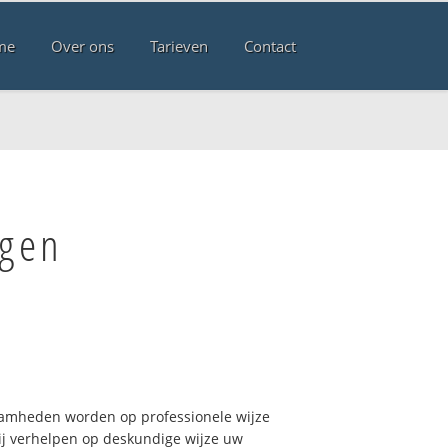
me
Over ons
Tarieven
Contact
ngen
aamheden worden op professionele wijze
Wij verhelpen op deskundige wijze uw