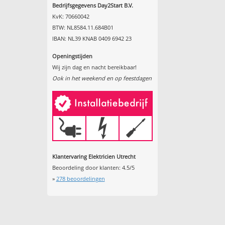
Bedrijfsgegevens Day2Start B.V.
KvK: 70660042
BTW: NL8584.11.684B01
IBAN: NL39 KNAB 0409 6942 23
Openingstijden
Wij zijn dag en nacht bereikbaar!
Ook in het weekend en op feestdagen
Klantervaring Elektricien Utrecht
Beoordeling door klanten:
4.5
/
5
»
278
beoordelingen