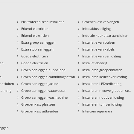
›
›
Elektrotechnische installatie
Groepenkast vervangen
›
›
Erkend electricien
Inbraakbeveiliging
›
›
Erkend elektricien
Inductie kookplaat aansluiten
›
›
Extra groep aanleggen
Installatie van buizen
›
›
Extra stop aanleggen
Installatie van kabels
›
›
Goede electricien
Installatie van verlichting
›
›
den
Goede elektricien
Installatiebedrijf
›
›
Groep aanleggen bubbelbad
Installeren groepenkasten
›
›
en
Groep aanleggen combimagnetron
Installeren keukenverlichting
›
›
aansluiten
Groep aanleggen jacuzzi
Installeren LEDverlichting
›
›
rwarming
Groep aanleggen vaatwasser
Installeren nieuwe groepenkast
›
›
Groep aanleggen wasmachine
Installeren noodverlichting
›
›
Groepenkast plaatsen
Installeren tuinverlichting
›
›
Groepenkast uitbreiden
Intercom repareren
leggen