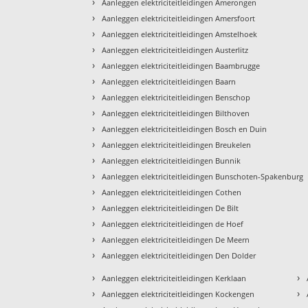
›
Aanleggen elektriciteitleidingen Amerongen
›
Aanleggen elektriciteitleidingen Amersfoort
›
Aanleggen elektriciteitleidingen Amstelhoek
›
Aanleggen elektriciteitleidingen Austerlitz
›
Aanleggen elektriciteitleidingen Baambrugge
›
Aanleggen elektriciteitleidingen Baarn
›
Aanleggen elektriciteitleidingen Benschop
›
Aanleggen elektriciteitleidingen Bilthoven
›
Aanleggen elektriciteitleidingen Bosch en Duin
›
Aanleggen elektriciteitleidingen Breukelen
›
Aanleggen elektriciteitleidingen Bunnik
›
Aanleggen elektriciteitleidingen Bunschoten-Spakenburg
›
Aanleggen elektriciteitleidingen Cothen
›
Aanleggen elektriciteitleidingen De Bilt
›
Aanleggen elektriciteitleidingen de Hoef
›
Aanleggen elektriciteitleidingen De Meern
›
Aanleggen elektriciteitleidingen Den Dolder
›
›
Aanleggen elektriciteitleidingen Kerklaan
›
›
Aanleggen elektriciteitleidingen Kockengen