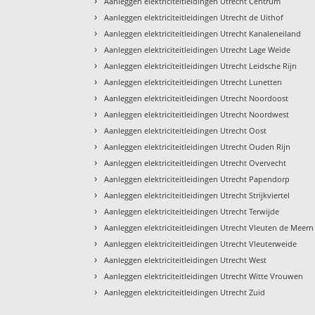
›
Aanleggen elektriciteitleidingen Utrecht Centrum
›
Aanleggen elektriciteitleidingen Utrecht de Uithof
›
Aanleggen elektriciteitleidingen Utrecht Kanaleneiland
›
Aanleggen elektriciteitleidingen Utrecht Lage Weide
›
Aanleggen elektriciteitleidingen Utrecht Leidsche Rijn
›
Aanleggen elektriciteitleidingen Utrecht Lunetten
›
Aanleggen elektriciteitleidingen Utrecht Noordoost
›
Aanleggen elektriciteitleidingen Utrecht Noordwest
›
Aanleggen elektriciteitleidingen Utrecht Oost
›
Aanleggen elektriciteitleidingen Utrecht Ouden Rijn
›
Aanleggen elektriciteitleidingen Utrecht Overvecht
›
Aanleggen elektriciteitleidingen Utrecht Papendorp
›
Aanleggen elektriciteitleidingen Utrecht Strijkviertel
›
Aanleggen elektriciteitleidingen Utrecht Terwijde
›
Aanleggen elektriciteitleidingen Utrecht Vleuten de Meern
›
Aanleggen elektriciteitleidingen Utrecht Vleuterweide
›
Aanleggen elektriciteitleidingen Utrecht West
›
Aanleggen elektriciteitleidingen Utrecht Witte Vrouwen
›
Aanleggen elektriciteitleidingen Utrecht Zuid