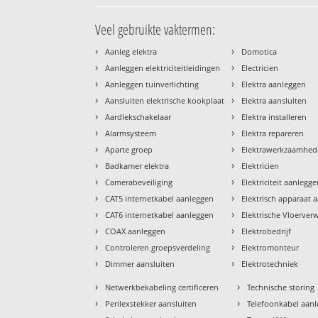
Veel gebruikte vaktermen:
›
›
Aanleg elektra
Domotica
›
›
Aanleggen elektriciteitleidingen
Electricien
›
›
Aanleggen tuinverlichting
Elektra aanleggen
›
›
Aansluiten elektrische kookplaat
Elektra aansluiten
›
›
Aardlekschakelaar
Elektra installeren
›
›
Alarmsysteem
Elektra repareren
›
›
Aparte groep
Elektrawerkzaamhe
›
›
Badkamer elektra
Elektricien
›
›
Camerabeveiliging
Elektriciteit aanlegg
›
›
CAT5 internetkabel aanleggen
Elektrisch apparaat 
›
›
CAT6 internetkabel aanleggen
Elektrische Vloerve
›
›
COAX aanleggen
Elektrobedrijf
›
›
Controleren groepsverdeling
Elektromonteur
›
›
Dimmer aansluiten
Elektrotechniek
›
›
Netwerkbekabeling certificeren
Technische storing
›
›
Perilexstekker aansluiten
Telefoonkabel aan