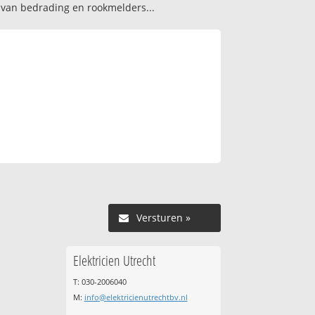
n van bedrading en rookmelders...
Versturen »
Elektricien Utrecht
T: 030-2006040
M:
info@elektricienutrechtbv.nl