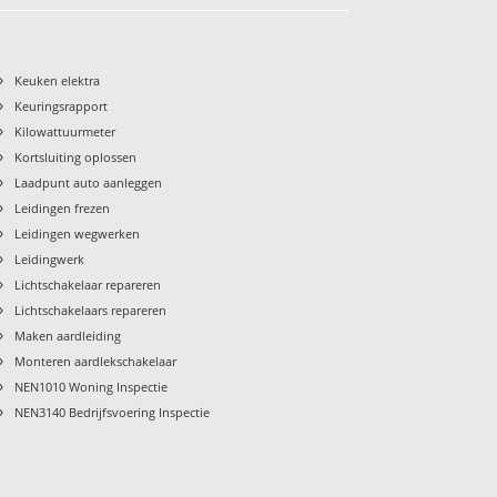
›
Keuken elektra
›
Keuringsrapport
›
Kilowattuurmeter
›
Kortsluiting oplossen
›
Laadpunt auto aanleggen
›
Leidingen frezen
›
Leidingen wegwerken
›
Leidingwerk
›
Lichtschakelaar repareren
›
Lichtschakelaars repareren
›
Maken aardleiding
›
Monteren aardlekschakelaar
›
NEN1010 Woning Inspectie
›
NEN3140 Bedrijfsvoering Inspectie