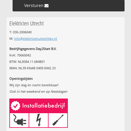
Versturen »
Elektricien Utrecht
T: 030-2006040
M:
info@elektricienutrechtbv.nl
Bedrijfsgegevens Day2Start B.V.
KvK: 70660042
BTW: NL8584.11.684B01
IBAN: NL39 KNAB 0409 6942 23
Openingstijden
Wij zijn dag en nacht bereikbaar!
Ook in het weekend en op feestdagen