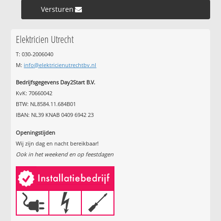
Versturen »
Elektricien Utrecht
T: 030-2006040
M:
info@elektricienutrechtbv.nl
Bedrijfsgegevens Day2Start B.V.
KvK: 70660042
BTW: NL8584.11.684B01
IBAN: NL39 KNAB 0409 6942 23
Openingstijden
Wij zijn dag en nacht bereikbaar!
Ook in het weekend en op feestdagen