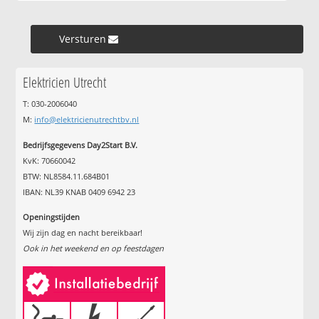
Versturen »
Elektricien Utrecht
T: 030-2006040
M:
info@elektricienutrechtbv.nl
Bedrijfsgegevens Day2Start B.V.
KvK: 70660042
BTW: NL8584.11.684B01
IBAN: NL39 KNAB 0409 6942 23
Openingstijden
Wij zijn dag en nacht bereikbaar!
Ook in het weekend en op feestdagen