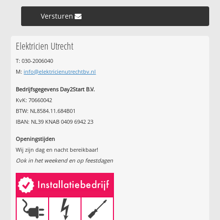
Versturen »
Elektricien Utrecht
T: 030-2006040
M:
info@elektricienutrechtbv.nl
Bedrijfsgegevens Day2Start B.V.
KvK: 70660042
BTW: NL8584.11.684B01
IBAN: NL39 KNAB 0409 6942 23
Openingstijden
Wij zijn dag en nacht bereikbaar!
Ook in het weekend en op feestdagen