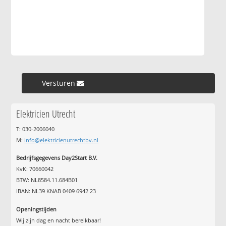
Versturen »
Elektricien Utrecht
T: 030-2006040
M:
info@elektricienutrechtbv.nl
Bedrijfsgegevens Day2Start B.V.
KvK: 70660042
BTW: NL8584.11.684B01
IBAN: NL39 KNAB 0409 6942 23
Openingstijden
Wij zijn dag en nacht bereikbaar!