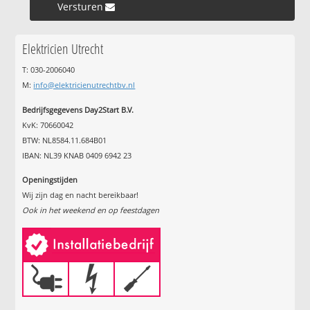
Versturen »
Elektricien Utrecht
T: 030-2006040
M:
info@elektricienutrechtbv.nl
Bedrijfsgegevens Day2Start B.V.
KvK: 70660042
BTW: NL8584.11.684B01
IBAN: NL39 KNAB 0409 6942 23
Openingstijden
Wij zijn dag en nacht bereikbaar!
Ook in het weekend en op feestdagen