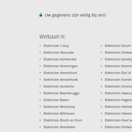
Uw gegevens zijn veilig bij ons!
Werkzaam in:
›
›
Elektricien 't Goy
Elektricien Doorn
›
›
Elektricien Abcoude
Elektricien Drieb
›
›
Elektricien Achterveld
Elektricien Eemdi
›
›
Elektricien Amerongen
Elektricien Eemne
›
›
Elektricien Amersfoort
Elektricien Elst Ut
›
›
Elektricien Amstelhoek
Elektricien Everd
›
›
Elektricien Austerlitz
Elektricien Groen
›
›
Elektricien Baambrugge
Elektricien Haarzu
›
›
Elektricien Baarn
Elektricien Hages
›
›
Elektricien Benschop
Elektricien Harme
›
›
Elektricien Bilthoven
Elektricien Heke
›
›
Elektricien Bosch en Duin
Elektricien Hoef 
›
›
Elektricien Breukelen
Elektricien Holla