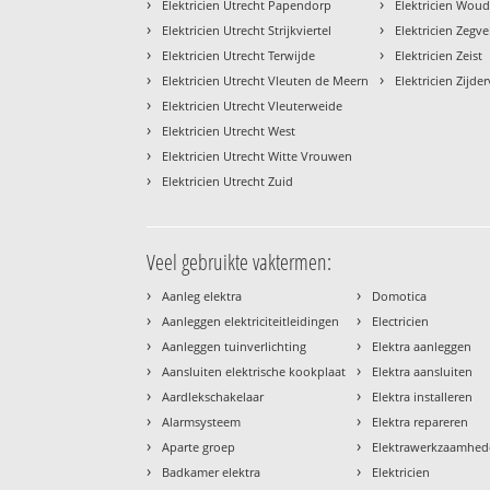
›
›
Elektricien Utrecht Papendorp
Elektricien Wou
›
›
Elektricien Utrecht Strijkviertel
Elektricien Zegve
›
›
Elektricien Utrecht Terwijde
Elektricien Zeist
›
›
Elektricien Utrecht Vleuten de Meern
Elektricien Zijde
›
Elektricien Utrecht Vleuterweide
›
Elektricien Utrecht West
›
Elektricien Utrecht Witte Vrouwen
›
Elektricien Utrecht Zuid
Veel gebruikte vaktermen:
›
›
Aanleg elektra
Domotica
›
›
Aanleggen elektriciteitleidingen
Electricien
›
›
Aanleggen tuinverlichting
Elektra aanleggen
›
›
Aansluiten elektrische kookplaat
Elektra aansluiten
›
›
Aardlekschakelaar
Elektra installeren
›
›
Alarmsysteem
Elektra repareren
›
›
Aparte groep
Elektrawerkzaamhe
›
›
Badkamer elektra
Elektricien