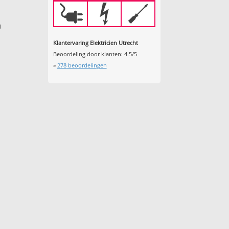
d
Klantervaring Elektricien Utrecht
Beoordeling door klanten:
4.5
/
5
»
278
beoordelingen
d