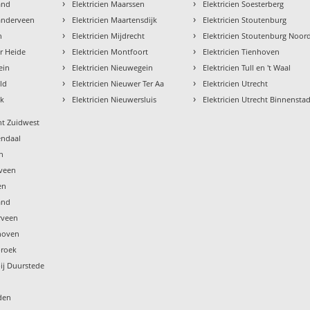
›
›
and
Elektricien Maarssen
Elektricien Soesterberg
›
›
landerveen
Elektricien Maartensdijk
Elektricien Stoutenburg
›
›
n
Elektricien Mijdrecht
Elektricien Stoutenburg Noor
›
›
er Heide
Elektricien Montfoort
Elektricien Tienhoven
›
›
tein
Elektricien Nieuwegein
Elektricien Tull en 't Waal
›
›
eld
Elektricien Nieuwer Ter Aa
Elektricien Utrecht
›
›
ik
Elektricien Nieuwersluis
Elektricien Utrecht Binnensta
cht Zuidwest
endaal
en
eveen
en
land
rveen
khoven
broek
bij Duurstede
s
rden