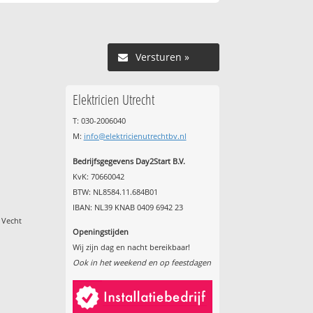
Versturen »
Elektricien Utrecht
T: 030-2006040
M:
info@elektricienutrechtbv.nl
Bedrijfsgegevens Day2Start B.V.
KvK: 70660042
BTW: NL8584.11.684B01
IBAN: NL39 KNAB 0409 6942 23
 Vecht
Openingstijden
Wij zijn dag en nacht bereikbaar!
Ook in het weekend en op feestdagen