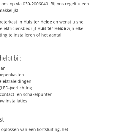
 ons op via 030-2006040. Bij ons regelt u een
makkelijk!
eterkast in
Huis ter Heide
en wenst u snel
elektriciensbedrijf
Huis ter Heide
zijn elke
ing te installeren of het aantal
helpt bij:
lan
roepenkasten
lektraleidingen
LED-)verlichting
contact- en schakelpunten
uw installaties
st
 oplossen van een kortsluiting, het