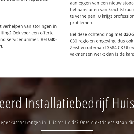
aanleggen van een nieuw stopco
het aansluiten van krachtstroo
te verhelpen. U krijgt professi
problemen.
t verhelpen van storingen in
iting? Ook voor een offerte
Bel deze ochtend nog met
030-
aand servicenummer. Bel
030-
030 regio en omgeving, dus ook
n
.
Zeist en uiteraard 3584 CX Utre
vakmensen werkt dan is de kans
erd Installatiebedrijf Huis
epenkast vervangen in Huis ter Heide? Onze elektriciens staan dir