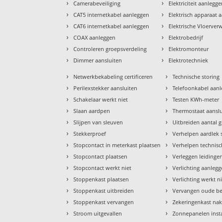
›
›
Camerabeveiliging
Elektriciteit aanlegg
›
›
CAT5 internetkabel aanleggen
Elektrisch apparaat 
›
›
CAT6 internetkabel aanleggen
Elektrische Vloerve
›
›
COAX aanleggen
Elektrobedrijf
›
›
Controleren groepsverdeling
Elektromonteur
›
›
Dimmer aansluiten
Elektrotechniek
›
›
Netwerkbekabeling certificeren
Technische storing
›
›
Perilexstekker aansluiten
Telefoonkabel aan
›
›
Schakelaar werkt niet
Testen KWh-meter
›
›
Slaan aardpen
Thermostaat aansl
›
›
Slijpen van sleuven
Uitbreiden aantal 
›
›
Stekkerproef
Verhelpen aardlek 
›
›
Stopcontact in meterkast plaatsen
Verhelpen technisc
›
›
Stopcontact plaatsen
Verleggen leidinge
›
›
Stopcontact werkt niet
Verlichting aanleg
›
›
Stoppenkast plaatsen
Verlichting werkt n
›
›
Stoppenkast uitbreiden
Vervangen oude b
›
›
Stoppenkast vervangen
Zekeringenkast nak
›
›
Stroom uitgevallen
Zonnepanelen insta