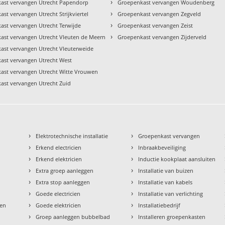
›
ast vervangen Utrecht Papendorp
Groepenkast vervangen Woudenberg
›
st vervangen Utrecht Strijkviertel
Groepenkast vervangen Zegveld
›
ast vervangen Utrecht Terwijde
Groepenkast vervangen Zeist
›
ast vervangen Utrecht Vleuten de Meern
Groepenkast vervangen Zijderveld
ast vervangen Utrecht Vleuterweide
ast vervangen Utrecht West
ast vervangen Utrecht Witte Vrouwen
ast vervangen Utrecht Zuid
›
›
Elektrotechnische installatie
Groepenkast vervangen
›
›
Erkend electricien
Inbraakbeveiliging
›
›
Erkend elektricien
Inductie kookplaat aansluiten
›
›
Extra groep aanleggen
Installatie van buizen
›
›
Extra stop aanleggen
Installatie van kabels
›
›
Goede electricien
Installatie van verlichting
›
›
den
Goede elektricien
Installatiebedrijf
›
›
Groep aanleggen bubbelbad
Installeren groepenkasten