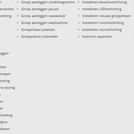
›
›
en
Groep aanleggen combimagnetron
Installeren keukenverlichting
›
›
aansluiten
Groep aanleggen jacuzzi
Installeren LEDverlichting
›
›
rwarming
Groep aanleggen vaatwasser
Installeren nieuwe groepenkast
›
›
Groep aanleggen wasmachine
Installeren noodverlichting
›
›
Groepenkast plaatsen
Installeren tuinverlichting
›
›
Groepenkast uitbreiden
Intercom repareren
leggen
uiten
groepen
storing
he storing
n
gen
iet
edrading
ijken
lleren