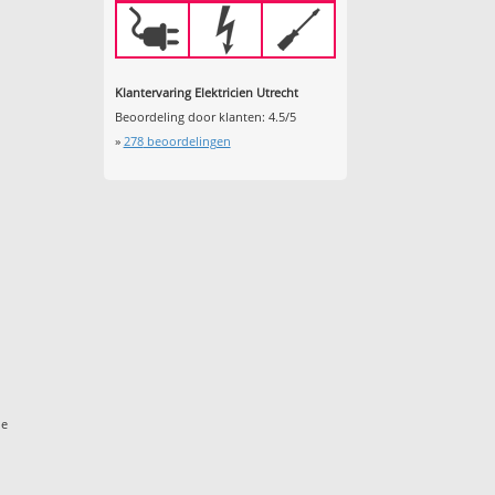
Klantervaring Elektricien Utrecht
Beoordeling door klanten:
4.5
/
5
»
278
beoordelingen
t
de