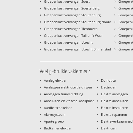
›
›
Groepenkast vervangen Soest
Groepenk
›
›
Groepenkast vervangen Soesterberg
Groepenka
›
›
Groepenkast vervangen Stoutenburg
Groepenk
›
›
Groepenkast vervangen Stoutenburg Noord
Groepenk
›
›
Groepenkast vervangen Tienhoven
Groepenk
›
›
Groepenkast vervangen Tull en 't Waal
Groepenk
›
›
Groepenkast vervangen Utrecht
Groepenk
›
›
Groepenkast vervangen Utrecht Binnenstad
Groepenk
Veel gebruikte vaktermen:
›
›
Aanleg elektra
Domotica
›
›
Aanleggen elektriciteitleidingen
Electricien
›
›
Aanleggen tuinverlichting
Elektra aanleggen
›
›
Aansluiten elektrische kookplaat
Elektra aansluiten
›
›
Aardlekschakelaar
Elektra installeren
›
›
Alarmsysteem
Elektra repareren
›
›
Aparte groep
Elektrawerkzaamhe
›
›
Badkamer elektra
Elektricien