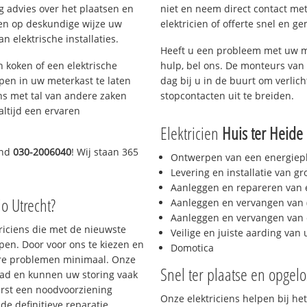
g advies over het plaatsen en
niet en neem direct contact met
lpen op deskundige wijze uw
elektricien of offerte snel en ge
 elektrische installaties.
Heeft u een probleem met uw m
h koken of een elektrische
hulp, bel ons. De monteurs van 
epen in uw meterkast te laten
dag bij u in de buurt om verlicht
ns met tal van andere zaken
stopcontacten uit te breiden.
altijd een ervaren
Elektricien
Huis ter Heide
end
030-2006040
! Wij staan 365
Ontwerpen van een energiep
Levering en installatie van g
Aanleggen en repareren van e
io Utrecht?
Aanleggen en vervangen van (
Aanleggen en vervangen van 
triciens die met de nieuwste
Veilige en juiste aarding van 
en. Door voor ons te kiezen en
Domotica
ere problemen minimaal. Onze
Snel ter plaatse en opgelo
aad en kunnen uw storing vaak
erst een noodvoorziening
Onze elektriciens helpen bij het
de definitieve reparatie.