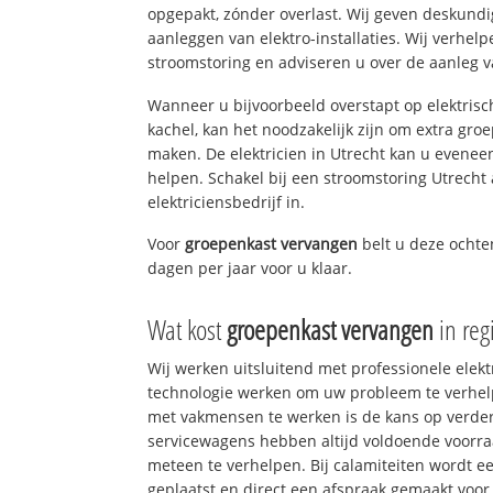
opgepakt, zónder overlast. Wij geven deskundi
aanleggen van elektro-installaties. Wij verhe
stroomstoring en adviseren u over de aanleg van
Wanneer u bijvoorbeeld overstapt op elektrisc
kachel, kan het noodzakelijk zijn om extra gro
maken. De elektricien in Utrecht kan u evenee
helpen. Schakel bij een stroomstoring Utrecht 
elektriciensbedrijf in.
Voor
groepenkast vervangen
belt u deze ocht
dagen per jaar voor u klaar.
Wat kost
groepenkast vervangen
in reg
Wij werken uitsluitend met professionele elek
technologie werken om uw probleem te verhelp
met vakmensen te werken is de kans op verd
servicewagens hebben altijd voldoende voorr
meteen te verhelpen. Bij calamiteiten wordt e
geplaatst en direct een afspraak gemaakt voor 