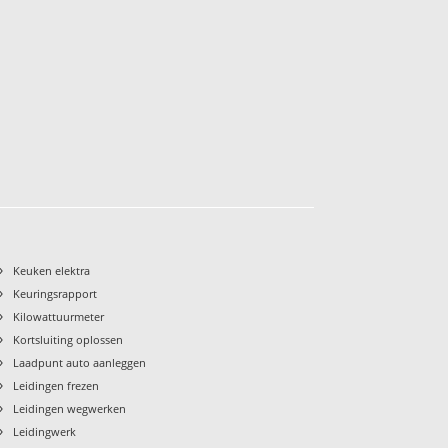
›
Keuken elektra
›
Keuringsrapport
›
Kilowattuurmeter
›
Kortsluiting oplossen
›
Laadpunt auto aanleggen
›
Leidingen frezen
›
Leidingen wegwerken
›
Leidingwerk