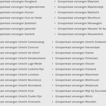
›
epenkast vervangen Hoogland
Groepenkast vervangen Maarssen
›
epenkast vervangen Hooglanderveen
Groepenkast vervangen Maartensdijk
›
epenkast vervangen Houten
Groepenkast vervangen Mijdrecht
›
epenkast vervangen Huis ter Heide
Groepenkast vervangen Montfoort
›
penkast vervangen IJsselstein
Groepenkast vervangen Nieuwegein
›
epenkast vervangen Jaarsveld
Groepenkast vervangen Nieuwer Ter Aa
›
epenkast vervangen Kamerik
Groepenkast vervangen Nieuwersluis
›
ast vervangen Utrecht Cartesiusweg
Groepenkast vervangen Utrecht Zuidwes
›
ast vervangen Utrecht Centrum
Groepenkast vervangen Veenendaal
›
ast vervangen Utrecht de Uithof
Groepenkast vervangen Vianen
›
ast vervangen Utrecht Kanaleneiland
Groepenkast vervangen Vinkeveen
›
ast vervangen Utrecht Lage Weide
Groepenkast vervangen Vleuten
›
ast vervangen Utrecht Leidsche Rijn
Groepenkast vervangen Vreeland
›
ast vervangen Utrecht Lunetten
Groepenkast vervangen Waverveen
›
ast vervangen Utrecht Noordoost
Groepenkast vervangen Werkhoven
›
ast vervangen Utrecht Noordwest
Groepenkast vervangen Westbroek
›
ast vervangen Utrecht Oost
Groepenkast vervangen Wijk bij Duurste
›
ast vervangen Utrecht Ouden Rijn
Groepenkast vervangen Wilnis
›
ast vervangen Utrecht Overvecht
Groepenkast vervangen Woerden