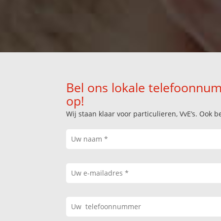
Bel ons lokale telefoonnum
op!
Wij staan klaar voor particulieren, VvE’s. Oo