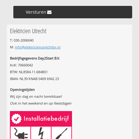
Versturen »
Elektricien Utrecht
T: 030-2006040
M:
info@elektricienutrechtbv.nl
Bedrijfsgegevens Day2Start B.V.
KvK: 70660042
BTW: NL8584.11.684B01
IBAN: NL39 KNAB 0409 6942 23
Openingstijden
Wij zijn dag en nacht bereikbaar!
Ook in het weekend en op feestdagen