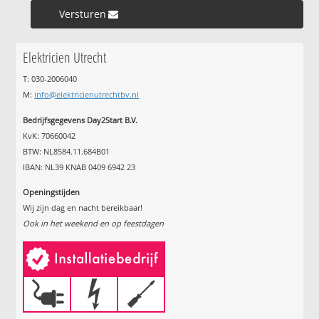
Versturen »
Elektricien Utrecht
T: 030-2006040
M:
info@elektricienutrechtbv.nl
Bedrijfsgegevens Day2Start B.V.
KvK: 70660042
BTW: NL8584.11.684B01
IBAN: NL39 KNAB 0409 6942 23
Openingstijden
Wij zijn dag en nacht bereikbaar!
Ook in het weekend en op feestdagen