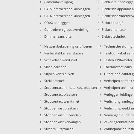
›
›
Camerabeveiliging
Elektriciteit aanlegg
›
›
CAT5 internetkabel aanleggen
Elektrisch apparaat 
›
›
CAT6 internetkabel aanleggen
Elektrische Vloerve
›
›
COAX aanleggen
Elektrobedrijf
›
›
Controleren groepsverdeling
Elektromonteur
›
›
Dimmer aansluiten
Elektrotechniek
›
›
Netwerkbekabeling certificeren
Technische storing
›
›
Perilexstekker aansluiten
Telefoonkabel aan
›
›
Schakelaar werkt niet
Testen KWh-meter
›
›
Slaan aardpen
Thermostaat aansl
›
›
Slijpen van sleuven
Uitbreiden aantal 
›
›
Stekkerproef
Verhelpen aardlek 
›
›
Stopcontact in meterkast plaatsen
Verhelpen technisc
›
›
Stopcontact plaatsen
Verleggen leidinge
›
›
Stopcontact werkt niet
Verlichting aanleg
›
›
Stoppenkast plaatsen
Verlichting werkt n
›
›
Stoppenkast uitbreiden
Vervangen oude b
›
›
Stoppenkast vervangen
Zekeringenkast nak
›
›
Stroom uitgevallen
Zonnepanelen insta