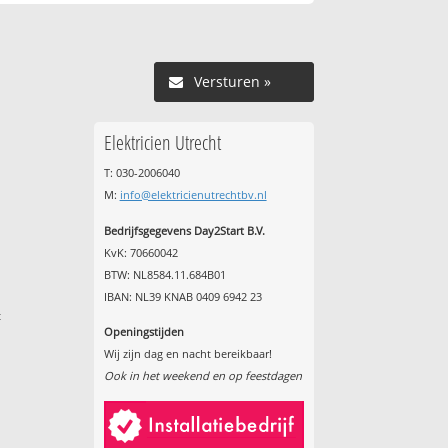
Versturen »
Elektricien Utrecht
T: 030-2006040
M:
info@elektricienutrechtbv.nl
Bedrijfsgegevens Day2Start B.V.
KvK: 70660042
BTW: NL8584.11.684B01
IBAN: NL39 KNAB 0409 6942 23
t
Openingstijden
Wij zijn dag en nacht bereikbaar!
Ook in het weekend en op feestdagen