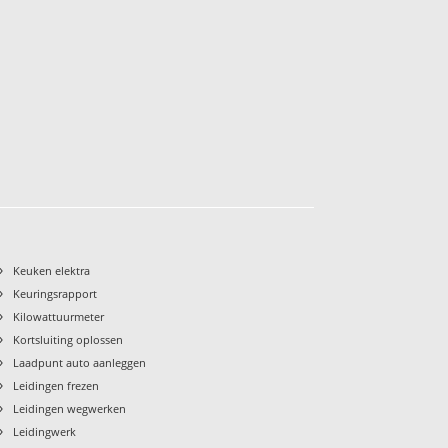
›
Keuken elektra
›
Keuringsrapport
›
Kilowattuurmeter
›
Kortsluiting oplossen
›
Laadpunt auto aanleggen
›
Leidingen frezen
›
Leidingen wegwerken
›
Leidingwerk