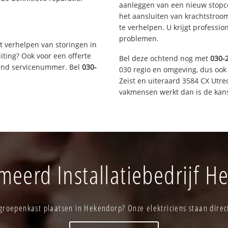
aanleggen van een nieuw stopco
het aansluiten van krachtstroo
te verhelpen. U krijgt professi
problemen.
t verhelpen van storingen in
iting? Ook voor een offerte
Bel deze ochtend nog met
030-
aand servicenummer. Bel
030-
030 regio en omgeving, dus ook
Zeist en uiteraard 3584 CX Utre
vakmensen werkt dan is de kans
meerd Installatiebedrijf H
groepenkast plaatsen in Hekendorp? Onze elektriciens staan direct