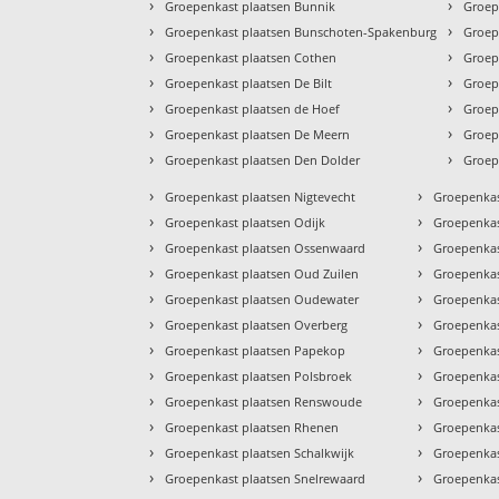
›
›
Groepenkast plaatsen Bunnik
Groep
›
›
Groepenkast plaatsen Bunschoten-Spakenburg
Groep
›
›
Groepenkast plaatsen Cothen
Groep
›
›
Groepenkast plaatsen De Bilt
Groep
›
›
Groepenkast plaatsen de Hoef
Groepe
›
›
Groepenkast plaatsen De Meern
Groep
›
›
Groepenkast plaatsen Den Dolder
Groep
›
›
Groepenkast plaatsen Nigtevecht
Groepenkas
›
›
Groepenkast plaatsen Odijk
Groepenkas
›
›
Groepenkast plaatsen Ossenwaard
Groepenkas
›
›
Groepenkast plaatsen Oud Zuilen
Groepenkas
›
›
Groepenkast plaatsen Oudewater
Groepenkas
›
›
Groepenkast plaatsen Overberg
Groepenkas
›
›
Groepenkast plaatsen Papekop
Groepenkas
›
›
Groepenkast plaatsen Polsbroek
Groepenkas
›
›
Groepenkast plaatsen Renswoude
Groepenkas
›
›
Groepenkast plaatsen Rhenen
Groepenkas
›
›
Groepenkast plaatsen Schalkwijk
Groepenkas
›
›
Groepenkast plaatsen Snelrewaard
Groepenkas