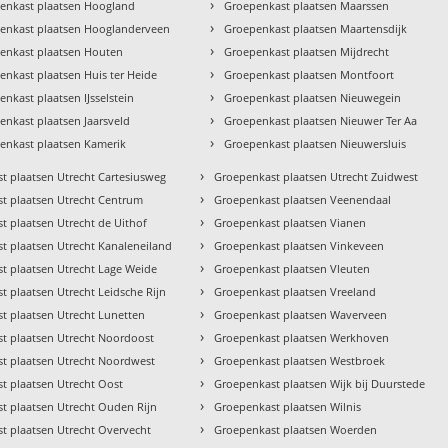
›
enkast plaatsen Hoogland
Groepenkast plaatsen Maarssen
›
enkast plaatsen Hooglanderveen
Groepenkast plaatsen Maartensdijk
›
enkast plaatsen Houten
Groepenkast plaatsen Mijdrecht
›
enkast plaatsen Huis ter Heide
Groepenkast plaatsen Montfoort
›
nkast plaatsen IJsselstein
Groepenkast plaatsen Nieuwegein
›
enkast plaatsen Jaarsveld
Groepenkast plaatsen Nieuwer Ter Aa
›
enkast plaatsen Kamerik
Groepenkast plaatsen Nieuwersluis
›
t plaatsen Utrecht Cartesiusweg
Groepenkast plaatsen Utrecht Zuidwest
›
t plaatsen Utrecht Centrum
Groepenkast plaatsen Veenendaal
›
t plaatsen Utrecht de Uithof
Groepenkast plaatsen Vianen
›
t plaatsen Utrecht Kanaleneiland
Groepenkast plaatsen Vinkeveen
›
t plaatsen Utrecht Lage Weide
Groepenkast plaatsen Vleuten
›
t plaatsen Utrecht Leidsche Rijn
Groepenkast plaatsen Vreeland
›
t plaatsen Utrecht Lunetten
Groepenkast plaatsen Waverveen
›
t plaatsen Utrecht Noordoost
Groepenkast plaatsen Werkhoven
›
t plaatsen Utrecht Noordwest
Groepenkast plaatsen Westbroek
›
t plaatsen Utrecht Oost
Groepenkast plaatsen Wijk bij Duurstede
›
t plaatsen Utrecht Ouden Rijn
Groepenkast plaatsen Wilnis
›
t plaatsen Utrecht Overvecht
Groepenkast plaatsen Woerden