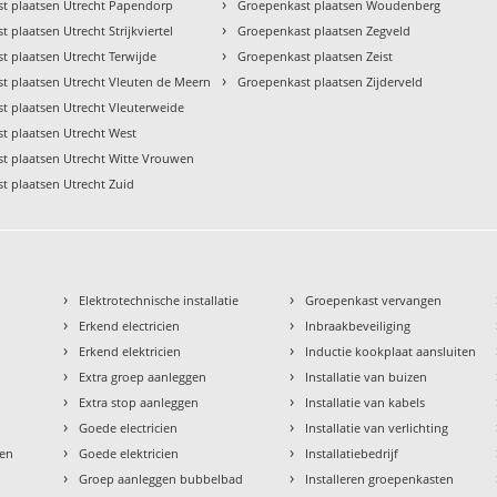
›
t plaatsen Utrecht Papendorp
Groepenkast plaatsen Woudenberg
›
 plaatsen Utrecht Strijkviertel
Groepenkast plaatsen Zegveld
›
t plaatsen Utrecht Terwijde
Groepenkast plaatsen Zeist
›
t plaatsen Utrecht Vleuten de Meern
Groepenkast plaatsen Zijderveld
t plaatsen Utrecht Vleuterweide
t plaatsen Utrecht West
t plaatsen Utrecht Witte Vrouwen
t plaatsen Utrecht Zuid
›
›
Elektrotechnische installatie
Groepenkast vervangen
›
›
Erkend electricien
Inbraakbeveiliging
›
›
Erkend elektricien
Inductie kookplaat aansluiten
›
›
Extra groep aanleggen
Installatie van buizen
›
›
Extra stop aanleggen
Installatie van kabels
›
›
Goede electricien
Installatie van verlichting
›
›
den
Goede elektricien
Installatiebedrijf
›
›
Groep aanleggen bubbelbad
Installeren groepenkasten