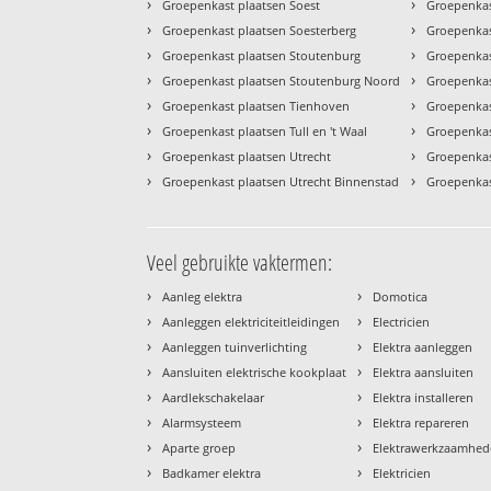
›
›
Groepenkast plaatsen Soest
Groepenkas
›
›
Groepenkast plaatsen Soesterberg
Groepenkast
›
›
Groepenkast plaatsen Stoutenburg
Groepenkas
›
›
Groepenkast plaatsen Stoutenburg Noord
Groepenkas
›
›
Groepenkast plaatsen Tienhoven
Groepenkas
›
›
Groepenkast plaatsen Tull en 't Waal
Groepenkas
›
›
Groepenkast plaatsen Utrecht
Groepenkas
›
›
Groepenkast plaatsen Utrecht Binnenstad
Groepenkas
Veel gebruikte vaktermen:
›
›
Aanleg elektra
Domotica
›
›
Aanleggen elektriciteitleidingen
Electricien
›
›
Aanleggen tuinverlichting
Elektra aanleggen
›
›
Aansluiten elektrische kookplaat
Elektra aansluiten
›
›
Aardlekschakelaar
Elektra installeren
›
›
Alarmsysteem
Elektra repareren
›
›
Aparte groep
Elektrawerkzaamhe
›
›
Badkamer elektra
Elektricien