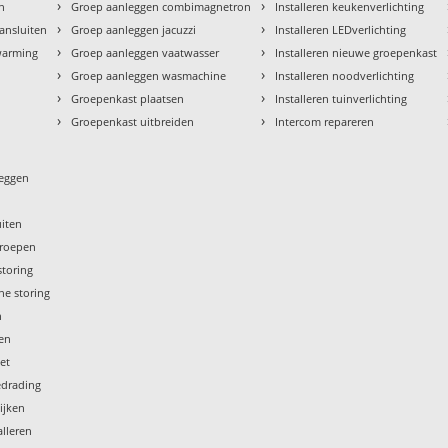
›
›
en
Groep aanleggen combimagnetron
Installeren keukenverlichting
›
›
aansluiten
Groep aanleggen jacuzzi
Installeren LEDverlichting
›
›
rwarming
Groep aanleggen vaatwasser
Installeren nieuwe groepenkast
›
›
Groep aanleggen wasmachine
Installeren noodverlichting
›
›
Groepenkast plaatsen
Installeren tuinverlichting
›
›
Groepenkast uitbreiden
Intercom repareren
leggen
uiten
groepen
storing
he storing
n
gen
iet
edrading
ijken
lleren