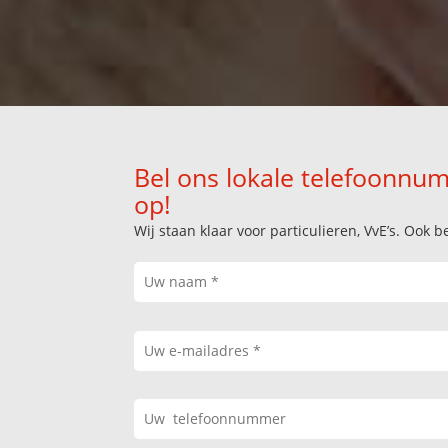
Bel ons lokale telefoonnum
op!
Wij staan klaar voor particulieren, VvE’s. Oo