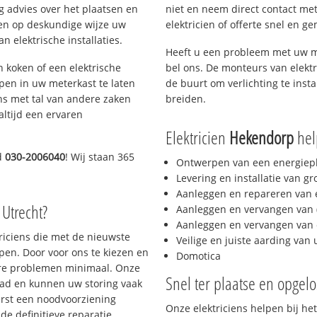
g advies over het plaatsen en
niet en neem direct contact met
lpen op deskundige wijze uw
elektricien of offerte snel en ge
 elektrische installaties.
Heeft u een probleem met uw m
h koken of een elektrische
bel ons. De monteurs van elektr
epen in uw meterkast te laten
de buurt om verlichting te insta
ns met tal van andere zaken
breiden.
altijd een ervaren
Elektricien
Hekendorp
help
d
030-2006040
! Wij staan 365
Ontwerpen van een energiep
Levering en installatie van g
Aanleggen en repareren van e
 Utrecht?
Aanleggen en vervangen van (
Aanleggen en vervangen van 
triciens die met de nieuwste
Veilige en juiste aarding van 
en. Door voor ons te kiezen en
Domotica
ere problemen minimaal. Onze
Snel ter plaatse en opgelo
aad en kunnen uw storing vaak
erst een noodvoorziening
Onze elektriciens helpen bij het
de definitieve reparatie.