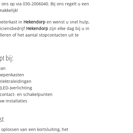
 ons op via 030-2006040. Bij ons regelt u een
makkelijk!
eterkast in
Hekendorp
en wenst u snel hulp,
iciensbedrijf
Hekendorp
zijn elke dag bij u in
lleren of het aantal stopcontacten uit te
t bij:
lan
roepenkasten
lektraleidingen
LED-)verlichting
contact- en schakelpunten
uw installaties
st
 oplossen van een kortsluiting, het