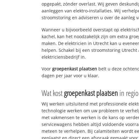
opgepakt, zónder overlast. Wij geven deskundi
aanleggen van elektro-installaties. Wij verhe
stroomstoring en adviseren u over de aanleg van
Wanneer u bijvoorbeeld overstapt op elektrisc
kachel, kan het noodzakelijk zijn om extra gro
maken. De elektricien in Utrecht kan u evenee
helpen. Schakel bij een stroomstoring Utrecht 
elektriciensbedrijf in.
Voor
groepenkast plaatsen
belt u deze ochten
dagen per jaar voor u klaar.
Wat kost
groepenkast plaatsen
in regio
Wij werken uitsluitend met professionele elek
technologie werken om uw probleem te verhelp
met vakmensen te werken is de kans op verd
servicewagens hebben altijd voldoende voorr
meteen te verhelpen. Bij calamiteiten wordt e
geplaatst en direct een afspraak gemaakt voor 