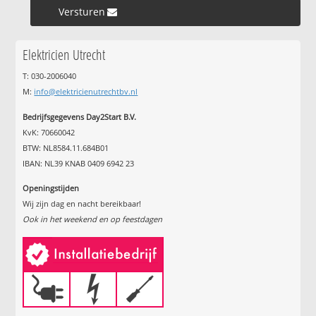
Versturen »
Elektricien Utrecht
T: 030-2006040
M:
info@elektricienutrechtbv.nl
Bedrijfsgegevens Day2Start B.V.
KvK: 70660042
BTW: NL8584.11.684B01
IBAN: NL39 KNAB 0409 6942 23
Openingstijden
Wij zijn dag en nacht bereikbaar!
Ook in het weekend en op feestdagen