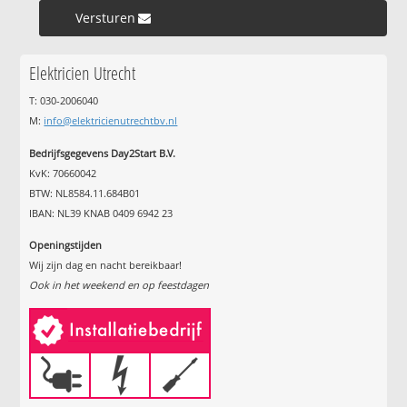
Versturen »
Elektricien Utrecht
T: 030-2006040
M:
info@elektricienutrechtbv.nl
Bedrijfsgegevens Day2Start B.V.
KvK: 70660042
BTW: NL8584.11.684B01
IBAN: NL39 KNAB 0409 6942 23
Openingstijden
Wij zijn dag en nacht bereikbaar!
Ook in het weekend en op feestdagen