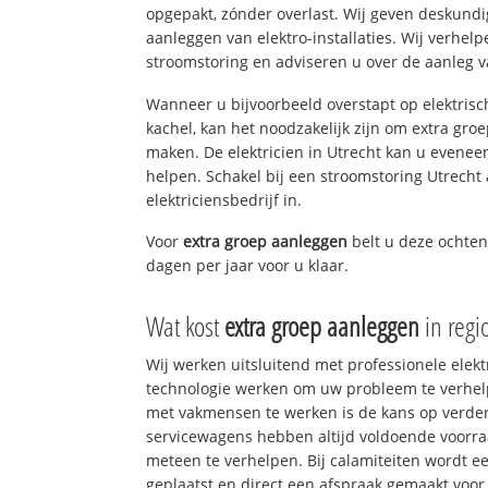
opgepakt, zónder overlast. Wij geven deskundi
aanleggen van elektro-installaties. Wij verhe
stroomstoring en adviseren u over de aanleg van
Wanneer u bijvoorbeeld overstapt op elektrisc
kachel, kan het noodzakelijk zijn om extra gro
maken. De elektricien in Utrecht kan u evenee
helpen. Schakel bij een stroomstoring Utrecht 
elektriciensbedrijf in.
Voor
extra groep aanleggen
belt u deze ochte
dagen per jaar voor u klaar.
Wat kost
extra groep aanleggen
in regi
Wij werken uitsluitend met professionele elek
technologie werken om uw probleem te verhelp
met vakmensen te werken is de kans op verd
servicewagens hebben altijd voldoende voorr
meteen te verhelpen. Bij calamiteiten wordt e
geplaatst en direct een afspraak gemaakt voor 