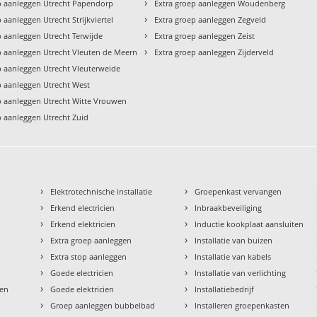
›
p aanleggen Utrecht Papendorp
Extra groep aanleggen Woudenberg
›
 aanleggen Utrecht Strijkviertel
Extra groep aanleggen Zegveld
›
p aanleggen Utrecht Terwijde
Extra groep aanleggen Zeist
›
p aanleggen Utrecht Vleuten de Meern
Extra groep aanleggen Zijderveld
p aanleggen Utrecht Vleuterweide
p aanleggen Utrecht West
p aanleggen Utrecht Witte Vrouwen
p aanleggen Utrecht Zuid
›
›
Elektrotechnische installatie
Groepenkast vervangen
›
›
Erkend electricien
Inbraakbeveiliging
›
›
Erkend elektricien
Inductie kookplaat aansluiten
›
›
Extra groep aanleggen
Installatie van buizen
›
›
Extra stop aanleggen
Installatie van kabels
›
›
Goede electricien
Installatie van verlichting
›
›
den
Goede elektricien
Installatiebedrijf
›
›
Groep aanleggen bubbelbad
Installeren groepenkasten