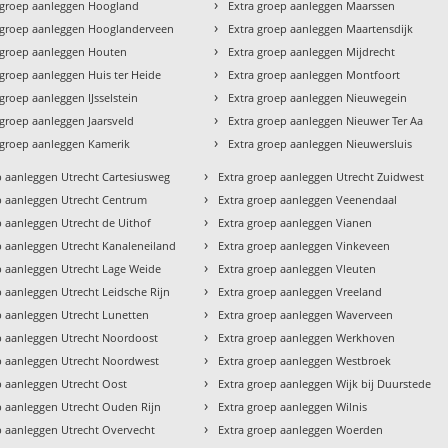
›
 groep aanleggen Hoogland
Extra groep aanleggen Maarssen
›
 groep aanleggen Hooglanderveen
Extra groep aanleggen Maartensdijk
›
 groep aanleggen Houten
Extra groep aanleggen Mijdrecht
›
 groep aanleggen Huis ter Heide
Extra groep aanleggen Montfoort
›
 groep aanleggen IJsselstein
Extra groep aanleggen Nieuwegein
›
 groep aanleggen Jaarsveld
Extra groep aanleggen Nieuwer Ter Aa
›
 groep aanleggen Kamerik
Extra groep aanleggen Nieuwersluis
›
p aanleggen Utrecht Cartesiusweg
Extra groep aanleggen Utrecht Zuidwest
›
p aanleggen Utrecht Centrum
Extra groep aanleggen Veenendaal
›
p aanleggen Utrecht de Uithof
Extra groep aanleggen Vianen
›
p aanleggen Utrecht Kanaleneiland
Extra groep aanleggen Vinkeveen
›
p aanleggen Utrecht Lage Weide
Extra groep aanleggen Vleuten
›
p aanleggen Utrecht Leidsche Rijn
Extra groep aanleggen Vreeland
›
p aanleggen Utrecht Lunetten
Extra groep aanleggen Waverveen
›
p aanleggen Utrecht Noordoost
Extra groep aanleggen Werkhoven
›
p aanleggen Utrecht Noordwest
Extra groep aanleggen Westbroek
›
p aanleggen Utrecht Oost
Extra groep aanleggen Wijk bij Duurstede
›
p aanleggen Utrecht Ouden Rijn
Extra groep aanleggen Wilnis
›
p aanleggen Utrecht Overvecht
Extra groep aanleggen Woerden