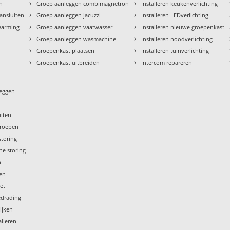
›
›
en
Groep aanleggen combimagnetron
Installeren keukenverlichting
›
›
aansluiten
Groep aanleggen jacuzzi
Installeren LEDverlichting
›
›
rwarming
Groep aanleggen vaatwasser
Installeren nieuwe groepenkast
›
›
Groep aanleggen wasmachine
Installeren noodverlichting
›
›
Groepenkast plaatsen
Installeren tuinverlichting
›
›
Groepenkast uitbreiden
Intercom repareren
leggen
uiten
groepen
storing
he storing
n
gen
iet
edrading
ijken
lleren