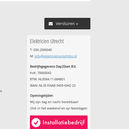
Versturen »
Elektricien Utrecht
T: 030-2006040
M:
info@elektricienutrechtbv.nl
Bedrijfsgegevens Day2Start B.V.
KvK: 70660042
BTW: NL8584.11.684B01
IBAN: NL39 KNAB 0409 6942 23
ht
Openingstijden
Wij zijn dag en nacht bereikbaar!
Ook in het weekend en op feestdagen