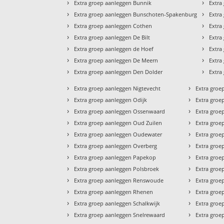
›
›
Extra groep aanleggen Bunnik
Extra
›
›
Extra groep aanleggen Bunschoten-Spakenburg
Extra
›
›
Extra groep aanleggen Cothen
Extra
›
›
Extra groep aanleggen De Bilt
Extra
›
›
Extra groep aanleggen de Hoef
Extra
›
›
Extra groep aanleggen De Meern
Extra
›
›
Extra groep aanleggen Den Dolder
Extra
›
›
Extra groep aanleggen Nigtevecht
Extra groe
›
›
Extra groep aanleggen Odijk
Extra groe
›
›
Extra groep aanleggen Ossenwaard
Extra groe
›
›
Extra groep aanleggen Oud Zuilen
Extra groe
›
›
Extra groep aanleggen Oudewater
Extra groe
›
›
Extra groep aanleggen Overberg
Extra groe
›
›
Extra groep aanleggen Papekop
Extra groe
›
›
Extra groep aanleggen Polsbroek
Extra groe
›
›
Extra groep aanleggen Renswoude
Extra groe
›
›
Extra groep aanleggen Rhenen
Extra groe
›
›
Extra groep aanleggen Schalkwijk
Extra groe
›
›
Extra groep aanleggen Snelrewaard
Extra groe