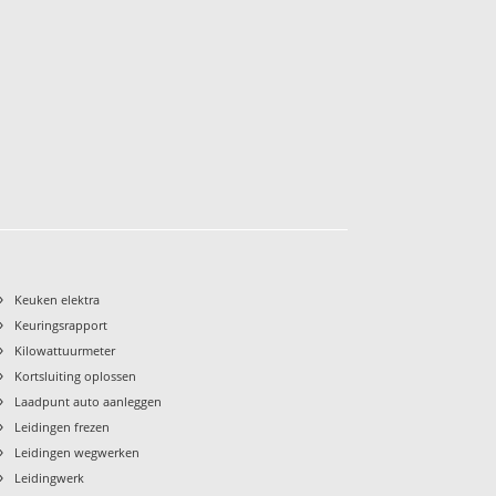
›
Keuken elektra
›
Keuringsrapport
›
Kilowattuurmeter
›
Kortsluiting oplossen
›
Laadpunt auto aanleggen
›
Leidingen frezen
›
Leidingen wegwerken
›
Leidingwerk