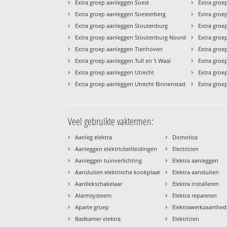
›
›
Extra groep aanleggen Soest
Extra groe
›
›
Extra groep aanleggen Soesterberg
Extra groep
›
›
Extra groep aanleggen Stoutenburg
Extra groe
›
›
Extra groep aanleggen Stoutenburg Noord
Extra groe
›
›
Extra groep aanleggen Tienhoven
Extra groe
›
›
Extra groep aanleggen Tull en 't Waal
Extra groe
›
›
Extra groep aanleggen Utrecht
Extra groe
›
›
Extra groep aanleggen Utrecht Binnenstad
Extra groe
Veel gebruikte vaktermen:
›
›
Aanleg elektra
Domotica
›
›
Aanleggen elektriciteitleidingen
Electricien
›
›
Aanleggen tuinverlichting
Elektra aanleggen
›
›
Aansluiten elektrische kookplaat
Elektra aansluiten
›
›
Aardlekschakelaar
Elektra installeren
›
›
Alarmsysteem
Elektra repareren
›
›
Aparte groep
Elektrawerkzaamhe
›
›
Badkamer elektra
Elektricien