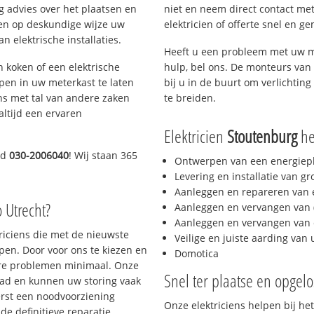
g advies over het plaatsen en
niet en neem direct contact met
lpen op deskundige wijze uw
elektricien of offerte snel en ge
 elektrische installaties.
Heeft u een probleem met uw m
h koken of een elektrische
hulp, bel ons. De monteurs van 
epen in uw meterkast te laten
bij u in de buurt om verlichting
ns met tal van andere zaken
te breiden.
altijd een ervaren
Elektricien
Stoutenburg
hel
nd
030-2006040
! Wij staan 365
Ontwerpen van een energiep
Levering en installatie van g
Aanleggen en repareren van e
o Utrecht?
Aanleggen en vervangen van (
Aanleggen en vervangen van 
triciens die met de nieuwste
Veilige en juiste aarding van 
en. Door voor ons te kiezen en
Domotica
ere problemen minimaal. Onze
Snel ter plaatse en opgelo
aad en kunnen uw storing vaak
erst een noodvoorziening
Onze elektriciens helpen bij het
de definitieve reparatie.