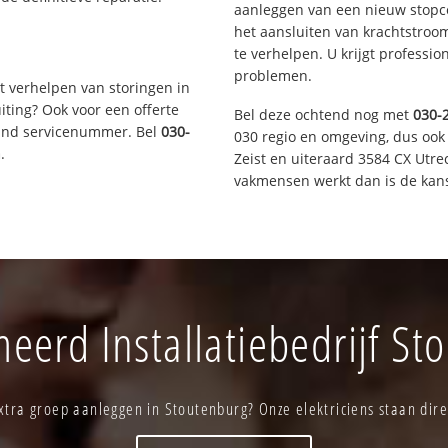
aanleggen van een nieuw stopco
het aansluiten van krachtstroo
te verhelpen. U krijgt professi
problemen.
t verhelpen van storingen in
iting? Ook voor een offerte
Bel deze ochtend nog met
030-
aand servicenummer. Bel
030-
030 regio en omgeving, dus ook
n
.
Zeist en uiteraard 3584 CX Utre
vakmensen werkt dan is de kans
eerd Installatiebedrijf St
tra groep aanleggen in Stoutenburg? Onze elektriciens staan dire