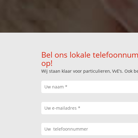
Bel ons lokale telefoonnum
op!
Wij staan klaar voor particulieren, VvE’s. Oo