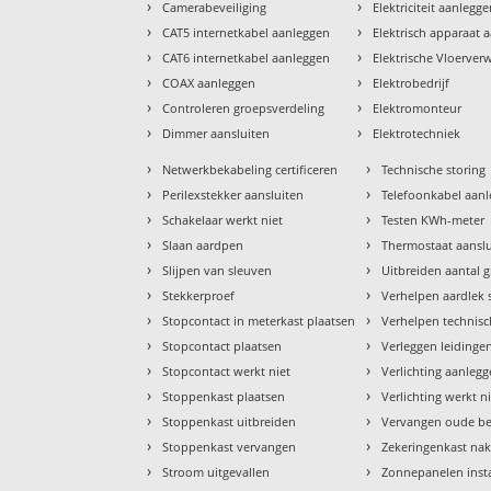
›
›
Camerabeveiliging
Elektriciteit aanlegg
›
›
CAT5 internetkabel aanleggen
Elektrisch apparaat 
›
›
CAT6 internetkabel aanleggen
Elektrische Vloerve
›
›
COAX aanleggen
Elektrobedrijf
›
›
Controleren groepsverdeling
Elektromonteur
›
›
Dimmer aansluiten
Elektrotechniek
›
›
Netwerkbekabeling certificeren
Technische storing
›
›
Perilexstekker aansluiten
Telefoonkabel aan
›
›
Schakelaar werkt niet
Testen KWh-meter
›
›
Slaan aardpen
Thermostaat aansl
›
›
Slijpen van sleuven
Uitbreiden aantal 
›
›
Stekkerproef
Verhelpen aardlek 
›
›
Stopcontact in meterkast plaatsen
Verhelpen technisc
›
›
Stopcontact plaatsen
Verleggen leidinge
›
›
Stopcontact werkt niet
Verlichting aanleg
›
›
Stoppenkast plaatsen
Verlichting werkt n
›
›
Stoppenkast uitbreiden
Vervangen oude b
›
›
Stoppenkast vervangen
Zekeringenkast nak
›
›
Stroom uitgevallen
Zonnepanelen insta