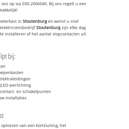
 ons op via 030-2006040. Bij ons regelt u een
makkelijk!
eterkast in
Stoutenburg
en wenst u snel
elektriciensbedrijf
Stoutenburg
zijn elke dag
 te installeren of het aantal stopcontacten uit
pt bij:
lan
roepenkasten
lektraleidingen
LED-)verlichting
contact- en schakelpunten
uw installaties
st
 oplossen van een kortsluiting, het