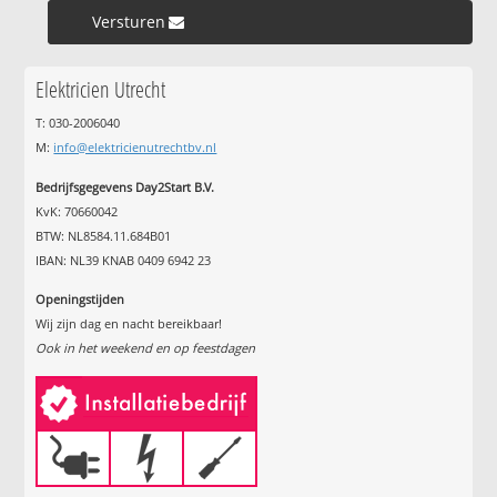
Versturen »
Elektricien Utrecht
T: 030-2006040
M:
info@elektricienutrechtbv.nl
Bedrijfsgegevens Day2Start B.V.
KvK: 70660042
BTW: NL8584.11.684B01
IBAN: NL39 KNAB 0409 6942 23
Openingstijden
Wij zijn dag en nacht bereikbaar!
Ook in het weekend en op feestdagen