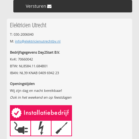
Versturen »
Elektricien Utrecht
T: 030-2006040
M:
info@elektricienutrechtbv.nl
Bedrijfsgegevens Day2Start B.V.
KvK: 70660042
BTW: NL8584.11.684B01
IBAN: NL39 KNAB 0409 6942 23
Openingstijden
Wij zijn dag en nacht bereikbaar!
Ook in het weekend en op feestdagen