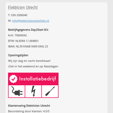
Elektricien Utrecht
T: 030-2006040
M:
info@elektricienutrechtbv.nl
Bedrijfsgegevens Day2Start B.V.
KvK: 70660042
BTW: NL8584.11.684B01
IBAN: NL39 KNAB 0409 6942 23
Openingstijden
Wij zijn dag en nacht bereikbaar!
Ook in het weekend en op feestdagen
Klantervaring Elektricien Utrecht
Beoordeling door klanten:
4.5
/
5