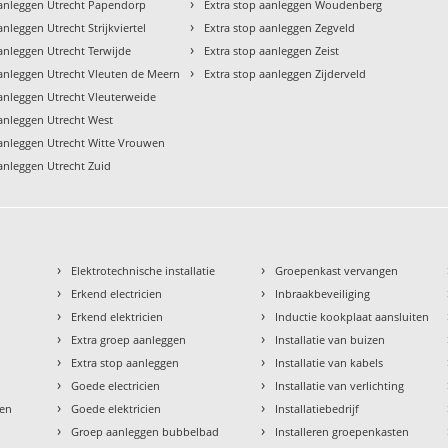
›
aanleggen Utrecht Papendorp
Extra stop aanleggen Woudenberg
›
anleggen Utrecht Strijkviertel
Extra stop aanleggen Zegveld
›
anleggen Utrecht Terwijde
Extra stop aanleggen Zeist
›
aanleggen Utrecht Vleuten de Meern
Extra stop aanleggen Zijderveld
aanleggen Utrecht Vleuterweide
aanleggen Utrecht West
aanleggen Utrecht Witte Vrouwen
aanleggen Utrecht Zuid
›
›
Elektrotechnische installatie
Groepenkast vervangen
›
›
Erkend electricien
Inbraakbeveiliging
›
›
Erkend elektricien
Inductie kookplaat aansluiten
›
›
Extra groep aanleggen
Installatie van buizen
›
›
Extra stop aanleggen
Installatie van kabels
›
›
Goede electricien
Installatie van verlichting
›
›
den
Goede elektricien
Installatiebedrijf
›
›
Groep aanleggen bubbelbad
Installeren groepenkasten