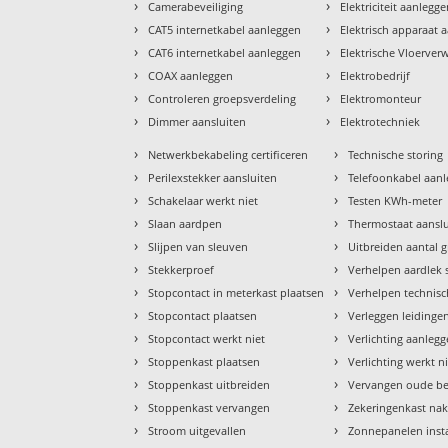
›
›
Camerabeveiliging
Elektriciteit aanlegg
›
›
CAT5 internetkabel aanleggen
Elektrisch apparaat 
›
›
CAT6 internetkabel aanleggen
Elektrische Vloerve
›
›
COAX aanleggen
Elektrobedrijf
›
›
Controleren groepsverdeling
Elektromonteur
›
›
Dimmer aansluiten
Elektrotechniek
›
›
Netwerkbekabeling certificeren
Technische storing
›
›
Perilexstekker aansluiten
Telefoonkabel aan
›
›
Schakelaar werkt niet
Testen KWh-meter
›
›
Slaan aardpen
Thermostaat aansl
›
›
Slijpen van sleuven
Uitbreiden aantal 
›
›
Stekkerproef
Verhelpen aardlek 
›
›
Stopcontact in meterkast plaatsen
Verhelpen technisc
›
›
Stopcontact plaatsen
Verleggen leidinge
›
›
Stopcontact werkt niet
Verlichting aanleg
›
›
Stoppenkast plaatsen
Verlichting werkt n
›
›
Stoppenkast uitbreiden
Vervangen oude b
›
›
Stoppenkast vervangen
Zekeringenkast nak
›
›
Stroom uitgevallen
Zonnepanelen insta