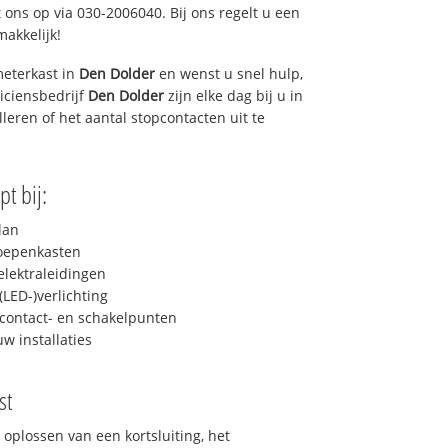
 ons op via 030-2006040. Bij ons regelt u een
makkelijk!
eterkast in
Den Dolder
en wenst u snel hulp,
iciensbedrijf
Den Dolder
zijn elke dag bij u in
lleren of het aantal stopcontacten uit te
pt bij:
lan
roepenkasten
lektraleidingen
LED-)verlichting
contact- en schakelpunten
uw installaties
st
 oplossen van een kortsluiting, het