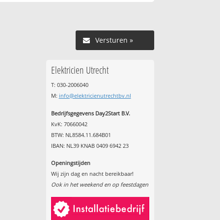
Versturen »
Elektricien Utrecht
T: 030-2006040
M:
info@elektricienutrechtbv.nl
Bedrijfsgegevens Day2Start B.V.
KvK: 70660042
BTW: NL8584.11.684B01
IBAN: NL39 KNAB 0409 6942 23
Openingstijden
Wij zijn dag en nacht bereikbaar!
Ook in het weekend en op feestdagen