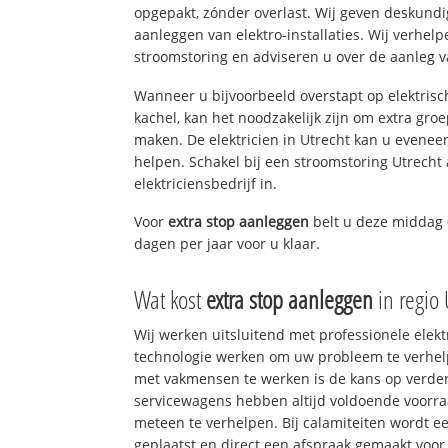
opgepakt, zónder overlast. Wij geven deskundi
aanleggen van elektro-installaties. Wij verhe
stroomstoring en adviseren u over de aanleg van
Wanneer u bijvoorbeeld overstapt op elektrisc
kachel, kan het noodzakelijk zijn om extra gro
maken. De elektricien in Utrecht kan u evenee
helpen. Schakel bij een stroomstoring Utrecht 
elektriciensbedrijf in.
Voor
extra stop aanleggen
belt u deze middag
dagen per jaar voor u klaar.
Wat kost
extra stop aanleggen
in regio 
Wij werken uitsluitend met professionele elek
technologie werken om uw probleem te verhelp
met vakmensen te werken is de kans op verd
servicewagens hebben altijd voldoende voorr
meteen te verhelpen. Bij calamiteiten wordt e
geplaatst en direct een afspraak gemaakt voor 