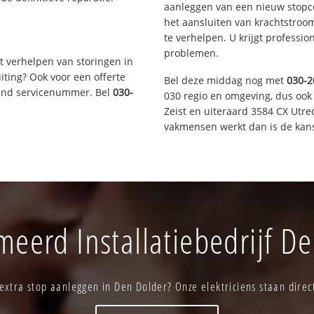
aanleggen van een nieuw stopco
het aansluiten van krachtstroo
te verhelpen. U krijgt professi
problemen.
t verhelpen van storingen in
iting? Ook voor een offerte
Bel deze middag nog met
030-2
aand servicenummer. Bel
030-
030 regio en omgeving, dus ook
Zeist en uiteraard 3584 CX Utre
vakmensen werkt dan is de kans
eerd Installatiebedrijf D
extra stop aanleggen in Den Dolder? Onze elektriciens staan direct