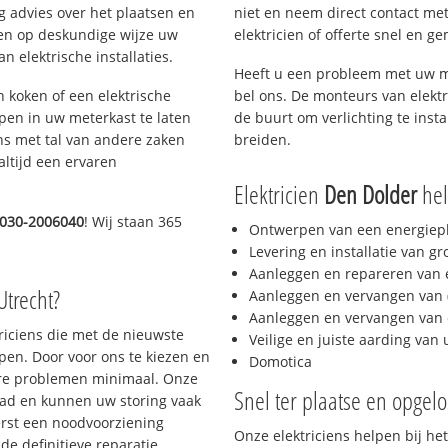
g advies over het plaatsen en
niet en neem direct contact met
lpen op deskundige wijze uw
elektricien of offerte snel en ge
 elektrische installaties.
Heeft u een probleem met uw m
h koken of een elektrische
bel ons. De monteurs van elektr
epen in uw meterkast te laten
de buurt om verlichting te insta
ns met tal van andere zaken
breiden.
altijd een ervaren
Elektricien
Den Dolder
hel
030-2006040
! Wij staan 365
Ontwerpen van een energiep
Levering en installatie van g
Aanleggen en repareren van e
Utrecht?
Aanleggen en vervangen van (
Aanleggen en vervangen van 
triciens die met de nieuwste
Veilige en juiste aarding van 
en. Door voor ons te kiezen en
Domotica
ere problemen minimaal. Onze
Snel ter plaatse en opgelo
aad en kunnen uw storing vaak
erst een noodvoorziening
Onze elektriciens helpen bij het
de definitieve reparatie.