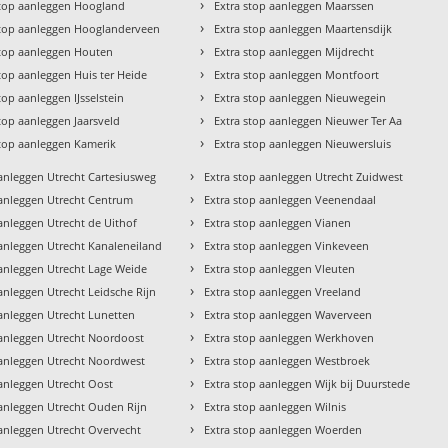
›
stop aanleggen Hoogland
Extra stop aanleggen Maarssen
›
stop aanleggen Hooglanderveen
Extra stop aanleggen Maartensdijk
›
stop aanleggen Houten
Extra stop aanleggen Mijdrecht
›
stop aanleggen Huis ter Heide
Extra stop aanleggen Montfoort
›
top aanleggen IJsselstein
Extra stop aanleggen Nieuwegein
›
stop aanleggen Jaarsveld
Extra stop aanleggen Nieuwer Ter Aa
›
stop aanleggen Kamerik
Extra stop aanleggen Nieuwersluis
›
aanleggen Utrecht Cartesiusweg
Extra stop aanleggen Utrecht Zuidwest
›
aanleggen Utrecht Centrum
Extra stop aanleggen Veenendaal
›
anleggen Utrecht de Uithof
Extra stop aanleggen Vianen
›
aanleggen Utrecht Kanaleneiland
Extra stop aanleggen Vinkeveen
›
aanleggen Utrecht Lage Weide
Extra stop aanleggen Vleuten
›
anleggen Utrecht Leidsche Rijn
Extra stop aanleggen Vreeland
›
aanleggen Utrecht Lunetten
Extra stop aanleggen Waverveen
›
aanleggen Utrecht Noordoost
Extra stop aanleggen Werkhoven
›
aanleggen Utrecht Noordwest
Extra stop aanleggen Westbroek
›
aanleggen Utrecht Oost
Extra stop aanleggen Wijk bij Duurstede
›
aanleggen Utrecht Ouden Rijn
Extra stop aanleggen Wilnis
›
aanleggen Utrecht Overvecht
Extra stop aanleggen Woerden