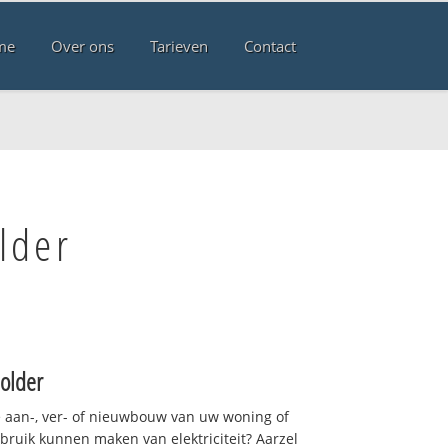
me
Over ons
Tarieven
Contact
lder
older
 aan-, ver- of nieuwbouw van uw woning of
ebruik kunnen maken van elektriciteit? Aarzel