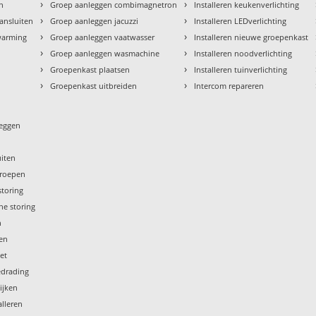
›
›
en
Groep aanleggen combimagnetron
Installeren keukenverlichting
›
›
aansluiten
Groep aanleggen jacuzzi
Installeren LEDverlichting
›
›
rwarming
Groep aanleggen vaatwasser
Installeren nieuwe groepenkast
›
›
Groep aanleggen wasmachine
Installeren noodverlichting
›
›
Groepenkast plaatsen
Installeren tuinverlichting
›
›
Groepenkast uitbreiden
Intercom repareren
leggen
uiten
groepen
storing
he storing
n
gen
iet
edrading
ijken
lleren