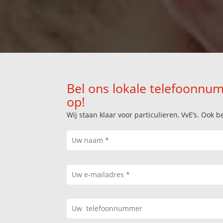
Bel ons lokale telefoonnum
op!
Wij staan klaar voor particulieren, VvE’s. Oo