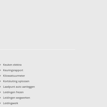
›
Keuken elektra
›
Keuringsrapport
›
Kilowattuurmeter
›
Kortsluiting oplossen
›
Laadpunt auto aanleggen
›
Leidingen frezen
›
Leidingen wegwerken
›
Leidingwerk