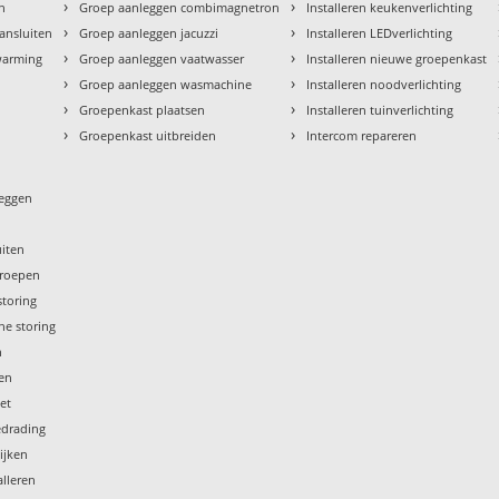
›
›
en
Groep aanleggen combimagnetron
Installeren keukenverlichting
›
›
aansluiten
Groep aanleggen jacuzzi
Installeren LEDverlichting
›
›
rwarming
Groep aanleggen vaatwasser
Installeren nieuwe groepenkast
›
›
Groep aanleggen wasmachine
Installeren noodverlichting
›
›
Groepenkast plaatsen
Installeren tuinverlichting
›
›
Groepenkast uitbreiden
Intercom repareren
leggen
uiten
groepen
storing
he storing
n
gen
iet
edrading
ijken
lleren