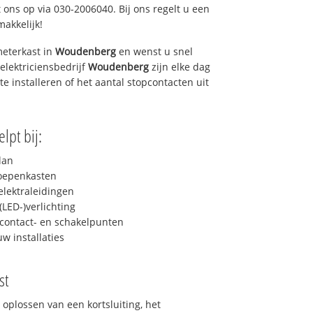
 ons op via 030-2006040. Bij ons regelt u een
makkelijk!
eterkast in
Woudenberg
en wenst u snel
elektriciensbedrijf
Woudenberg
zijn elke dag
 te installeren of het aantal stopcontacten uit
lpt bij:
lan
roepenkasten
lektraleidingen
LED-)verlichting
contact- en schakelpunten
uw installaties
st
 oplossen van een kortsluiting, het