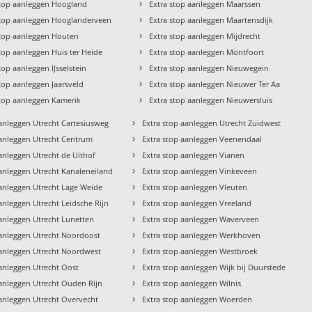
›
stop aanleggen Hoogland
Extra stop aanleggen Maarssen
›
stop aanleggen Hooglanderveen
Extra stop aanleggen Maartensdijk
›
stop aanleggen Houten
Extra stop aanleggen Mijdrecht
›
stop aanleggen Huis ter Heide
Extra stop aanleggen Montfoort
›
top aanleggen IJsselstein
Extra stop aanleggen Nieuwegein
›
stop aanleggen Jaarsveld
Extra stop aanleggen Nieuwer Ter Aa
›
stop aanleggen Kamerik
Extra stop aanleggen Nieuwersluis
›
aanleggen Utrecht Cartesiusweg
Extra stop aanleggen Utrecht Zuidwest
›
aanleggen Utrecht Centrum
Extra stop aanleggen Veenendaal
›
anleggen Utrecht de Uithof
Extra stop aanleggen Vianen
›
aanleggen Utrecht Kanaleneiland
Extra stop aanleggen Vinkeveen
›
aanleggen Utrecht Lage Weide
Extra stop aanleggen Vleuten
›
anleggen Utrecht Leidsche Rijn
Extra stop aanleggen Vreeland
›
aanleggen Utrecht Lunetten
Extra stop aanleggen Waverveen
›
aanleggen Utrecht Noordoost
Extra stop aanleggen Werkhoven
›
aanleggen Utrecht Noordwest
Extra stop aanleggen Westbroek
›
aanleggen Utrecht Oost
Extra stop aanleggen Wijk bij Duurstede
›
aanleggen Utrecht Ouden Rijn
Extra stop aanleggen Wilnis
›
aanleggen Utrecht Overvecht
Extra stop aanleggen Woerden