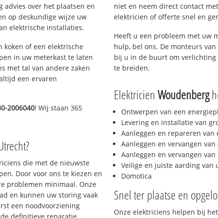
g advies over het plaatsen en
niet en neem direct contact met
lpen op deskundige wijze uw
elektricien of offerte snel en ge
 elektrische installaties.
Heeft u een probleem met uw m
h koken of een elektrische
hulp, bel ons. De monteurs van 
epen in uw meterkast te laten
bij u in de buurt om verlichting
ns met tal van andere zaken
te breiden.
altijd een ervaren
Elektricien
Woudenberg
he
30-2006040
! Wij staan 365
Ontwerpen van een energiep
Levering en installatie van g
Aanleggen en repareren van e
Utrecht?
Aanleggen en vervangen van (
Aanleggen en vervangen van 
triciens die met de nieuwste
Veilige en juiste aarding van 
en. Door voor ons te kiezen en
Domotica
ere problemen minimaal. Onze
Snel ter plaatse en opgelo
aad en kunnen uw storing vaak
erst een noodvoorziening
Onze elektriciens helpen bij het
de definitieve reparatie.