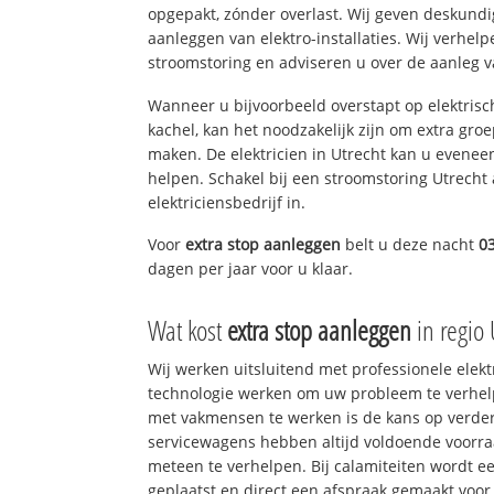
opgepakt, zónder overlast. Wij geven deskundi
aanleggen van elektro-installaties. Wij verhe
stroomstoring en adviseren u over de aanleg van
Wanneer u bijvoorbeeld overstapt op elektrisc
kachel, kan het noodzakelijk zijn om extra gro
maken. De elektricien in Utrecht kan u evenee
helpen. Schakel bij een stroomstoring Utrecht 
elektriciensbedrijf in.
Voor
extra stop aanleggen
belt u deze nacht
0
dagen per jaar voor u klaar.
Wat kost
extra stop aanleggen
in regio 
Wij werken uitsluitend met professionele elek
technologie werken om uw probleem te verhelp
met vakmensen te werken is de kans op verd
servicewagens hebben altijd voldoende voorr
meteen te verhelpen. Bij calamiteiten wordt e
geplaatst en direct een afspraak gemaakt voor 