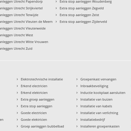
›
aanleggen Utrecht Papendorp
Extra stop aanleggen Woudenberg
›
anleggen Utrecht Strijkviertel
Extra stop aanleggen Zegveld
›
anleggen Utrecht Terwijde
Extra stop aanleggen Zeist
›
aanleggen Utrecht Vleuten de Meern
Extra stop aanleggen Zijderveld
aanleggen Utrecht Vleuterweide
aanleggen Utrecht West
aanleggen Utrecht Witte Vrouwen
aanleggen Utrecht Zuid
›
›
Elektrotechnische installatie
Groepenkast vervangen
›
›
Erkend electricien
Inbraakbeveiliging
›
›
Erkend elektricien
Inductie kookplaat aansluiten
›
›
Extra groep aanleggen
Installatie van buizen
›
›
Extra stop aanleggen
Installatie van kabels
›
›
Goede electricien
Installatie van verlichting
›
›
den
Goede elektricien
Installatiebedrijf
›
›
Groep aanleggen bubbelbad
Installeren groepenkasten