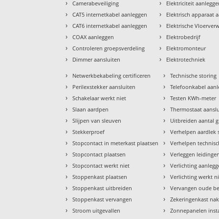
›
›
Camerabeveiliging
Elektriciteit aanlegg
›
›
CAT5 internetkabel aanleggen
Elektrisch apparaat 
›
›
CAT6 internetkabel aanleggen
Elektrische Vloerve
›
›
COAX aanleggen
Elektrobedrijf
›
›
Controleren groepsverdeling
Elektromonteur
›
›
Dimmer aansluiten
Elektrotechniek
›
›
Netwerkbekabeling certificeren
Technische storing
›
›
Perilexstekker aansluiten
Telefoonkabel aan
›
›
Schakelaar werkt niet
Testen KWh-meter
›
›
Slaan aardpen
Thermostaat aansl
›
›
Slijpen van sleuven
Uitbreiden aantal 
›
›
Stekkerproef
Verhelpen aardlek 
›
›
Stopcontact in meterkast plaatsen
Verhelpen technisc
›
›
Stopcontact plaatsen
Verleggen leidinge
›
›
Stopcontact werkt niet
Verlichting aanleg
›
›
Stoppenkast plaatsen
Verlichting werkt n
›
›
Stoppenkast uitbreiden
Vervangen oude b
›
›
Stoppenkast vervangen
Zekeringenkast nak
›
›
Stroom uitgevallen
Zonnepanelen insta