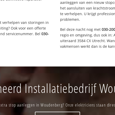
aanleggen van een nieuw stopco
het aansluiten van krachtstroo
te verhelpen. U krijgt professi
problemen.
t verhelpen van storingen in
iting? Ook voor een offerte
Bel deze nacht nog met
030-20
aand servicenummer. Bel
030-
regio en omgeving, dus ook in: 
uiteraard 3584 CX Utrecht. Wan
vakmensen werkt dan is de kans
eerd Installatiebedrijf W
xtra stop aanleggen in Woudenberg? Onze elektriciens staan direc