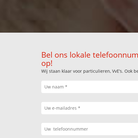
Bel ons lokale telefoonnum
op!
Wij staan klaar voor particulieren, VvE’s. Oo