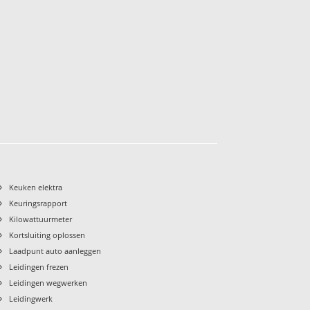
›
Keuken elektra
›
Keuringsrapport
›
Kilowattuurmeter
›
Kortsluiting oplossen
›
Laadpunt auto aanleggen
›
Leidingen frezen
›
Leidingen wegwerken
›
Leidingwerk