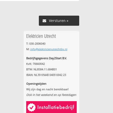
Versturen »
Elektricien Utrecht
T: 030-2006040
M:
info@elektricienutrechtbv.nl
Bedrijfsgegevens Day2Start B.V.
KvK: 70660042
BTW: NL8584.11.684B01
IBAN: NL39 KNAB 0409 6942 23
Openingstijden
Wij zijn dag en nacht bereikbaar!
Ook in het weekend en op feestdagen