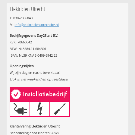
Elektricien Utrecht
T: 030-2006040
M:
info@elektricienutrechtbv.nl
Bedrijfsgegevens Day2Start B.V.
KvK: 70660042
BTW: NL8584.11.684B01
IBAN: NL39 KNAB 0409 6942 23
Openingstijden
Wij zijn dag en nacht bereikbaar!
Ook in het weekend en op feestdagen
Klantervaring Elektricien Utrecht
Beoordeling door klanten:
4.5
/
5