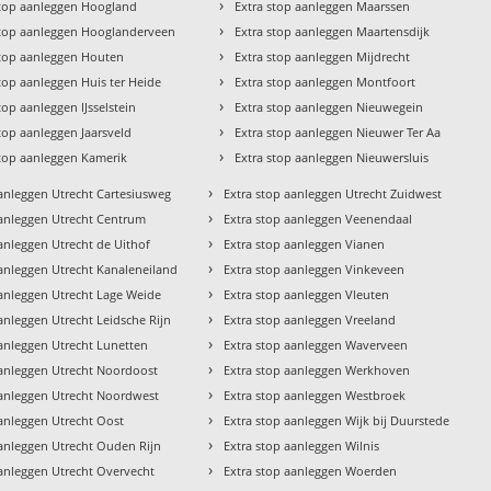
›
stop aanleggen Hoogland
Extra stop aanleggen Maarssen
›
stop aanleggen Hooglanderveen
Extra stop aanleggen Maartensdijk
›
stop aanleggen Houten
Extra stop aanleggen Mijdrecht
›
stop aanleggen Huis ter Heide
Extra stop aanleggen Montfoort
›
top aanleggen IJsselstein
Extra stop aanleggen Nieuwegein
›
stop aanleggen Jaarsveld
Extra stop aanleggen Nieuwer Ter Aa
›
stop aanleggen Kamerik
Extra stop aanleggen Nieuwersluis
›
aanleggen Utrecht Cartesiusweg
Extra stop aanleggen Utrecht Zuidwest
›
aanleggen Utrecht Centrum
Extra stop aanleggen Veenendaal
›
anleggen Utrecht de Uithof
Extra stop aanleggen Vianen
›
aanleggen Utrecht Kanaleneiland
Extra stop aanleggen Vinkeveen
›
aanleggen Utrecht Lage Weide
Extra stop aanleggen Vleuten
›
anleggen Utrecht Leidsche Rijn
Extra stop aanleggen Vreeland
›
aanleggen Utrecht Lunetten
Extra stop aanleggen Waverveen
›
aanleggen Utrecht Noordoost
Extra stop aanleggen Werkhoven
›
aanleggen Utrecht Noordwest
Extra stop aanleggen Westbroek
›
aanleggen Utrecht Oost
Extra stop aanleggen Wijk bij Duurstede
›
aanleggen Utrecht Ouden Rijn
Extra stop aanleggen Wilnis
›
aanleggen Utrecht Overvecht
Extra stop aanleggen Woerden