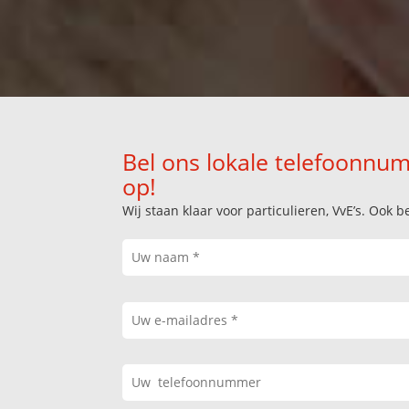
Bel ons lokale telefoonnum
op!
Wij staan klaar voor particulieren, VvE’s. Oo