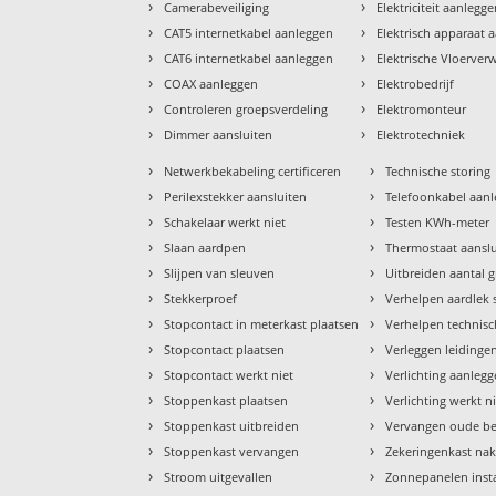
›
›
Camerabeveiliging
Elektriciteit aanlegg
›
›
CAT5 internetkabel aanleggen
Elektrisch apparaat 
›
›
CAT6 internetkabel aanleggen
Elektrische Vloerve
›
›
COAX aanleggen
Elektrobedrijf
›
›
Controleren groepsverdeling
Elektromonteur
›
›
Dimmer aansluiten
Elektrotechniek
›
›
Netwerkbekabeling certificeren
Technische storing
›
›
Perilexstekker aansluiten
Telefoonkabel aan
›
›
Schakelaar werkt niet
Testen KWh-meter
›
›
Slaan aardpen
Thermostaat aansl
›
›
Slijpen van sleuven
Uitbreiden aantal 
›
›
Stekkerproef
Verhelpen aardlek 
›
›
Stopcontact in meterkast plaatsen
Verhelpen technisc
›
›
Stopcontact plaatsen
Verleggen leidinge
›
›
Stopcontact werkt niet
Verlichting aanleg
›
›
Stoppenkast plaatsen
Verlichting werkt n
›
›
Stoppenkast uitbreiden
Vervangen oude b
›
›
Stoppenkast vervangen
Zekeringenkast nak
›
›
Stroom uitgevallen
Zonnepanelen insta