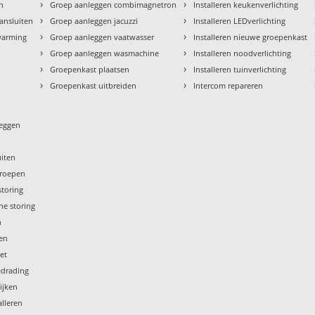
›
›
en
Groep aanleggen combimagnetron
Installeren keukenverlichting
›
›
aansluiten
Groep aanleggen jacuzzi
Installeren LEDverlichting
›
›
rwarming
Groep aanleggen vaatwasser
Installeren nieuwe groepenkast
›
›
Groep aanleggen wasmachine
Installeren noodverlichting
›
›
Groepenkast plaatsen
Installeren tuinverlichting
›
›
Groepenkast uitbreiden
Intercom repareren
leggen
uiten
groepen
storing
he storing
n
gen
iet
edrading
ijken
lleren