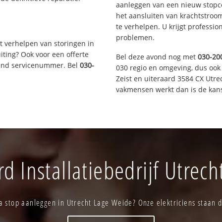
aanleggen van een nieuw stopco
het aansluiten van krachtstroo
te verhelpen. U krijgt professi
problemen.
t verhelpen van storingen in
iting? Ook voor een offerte
Bel deze avond nog met
030-20
aand servicenummer. Bel
030-
030 regio en omgeving, dus ook
Zeist en uiteraard 3584 CX Utre
vakmensen werkt dan is de kans
 Installatiebedrijf Utrec
a stop aanleggen in Utrecht Lage Weide? Onze elektriciens staan di