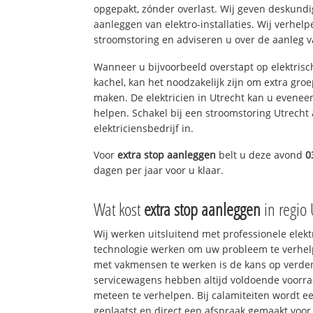
opgepakt, zónder overlast. Wij geven deskundi
aanleggen van elektro-installaties. Wij verhe
stroomstoring en adviseren u over de aanleg van
Wanneer u bijvoorbeeld overstapt op elektrisc
kachel, kan het noodzakelijk zijn om extra gro
maken. De elektricien in Utrecht kan u evenee
helpen. Schakel bij een stroomstoring Utrecht 
elektriciensbedrijf in.
Voor
extra stop aanleggen
belt u deze avond
0
dagen per jaar voor u klaar.
Wat kost
extra stop aanleggen
in regio 
Wij werken uitsluitend met professionele elek
technologie werken om uw probleem te verhelp
met vakmensen te werken is de kans op verd
servicewagens hebben altijd voldoende voorr
meteen te verhelpen. Bij calamiteiten wordt e
geplaatst en direct een afspraak gemaakt voor 