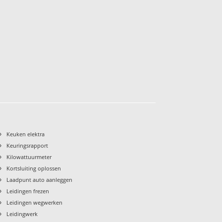
›
Keuken elektra
›
Keuringsrapport
›
Kilowattuurmeter
›
Kortsluiting oplossen
›
Laadpunt auto aanleggen
›
Leidingen frezen
›
Leidingen wegwerken
›
Leidingwerk