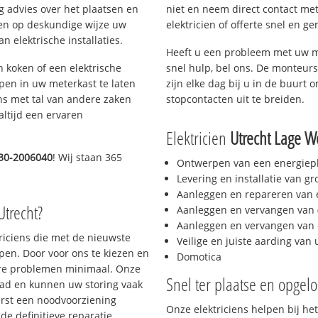
g advies over het plaatsen en
niet en neem direct contact met
lpen op deskundige wijze uw
elektricien of offerte snel en ge
 elektrische installaties.
Heeft u een probleem met uw m
h koken of een elektrische
snel hulp, bel ons. De monteurs
epen in uw meterkast te laten
zijn elke dag bij u in de buurt o
ns met tal van andere zaken
stopcontacten uit te breiden.
altijd een ervaren
Elektricien
Utrecht Lage W
30-2006040
! Wij staan 365
Ontwerpen van een energiep
Levering en installatie van g
Aanleggen en repareren van e
Utrecht?
Aanleggen en vervangen van (
Aanleggen en vervangen van 
triciens die met de nieuwste
Veilige en juiste aarding van 
en. Door voor ons te kiezen en
Domotica
ere problemen minimaal. Onze
Snel ter plaatse en opgelo
aad en kunnen uw storing vaak
erst een noodvoorziening
Onze elektriciens helpen bij het
de definitieve reparatie.