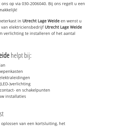
 ons op via 030-2006040. Bij ons regelt u een
makkelijk!
eterkast in
Utrecht Lage Weide
en wenst u
 van elektriciensbedrijf
Utrecht Lage Weide
m verlichting te installeren of het aantal
eide
helpt bij:
lan
roepenkasten
lektraleidingen
LED-)verlichting
contact- en schakelpunten
uw installaties
st
 oplossen van een kortsluiting, het