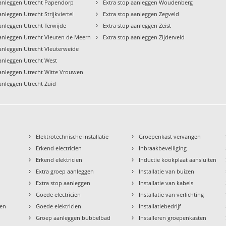
›
aanleggen Utrecht Papendorp
Extra stop aanleggen Woudenberg
›
anleggen Utrecht Strijkviertel
Extra stop aanleggen Zegveld
›
anleggen Utrecht Terwijde
Extra stop aanleggen Zeist
›
aanleggen Utrecht Vleuten de Meern
Extra stop aanleggen Zijderveld
aanleggen Utrecht Vleuterweide
aanleggen Utrecht West
aanleggen Utrecht Witte Vrouwen
aanleggen Utrecht Zuid
›
›
Elektrotechnische installatie
Groepenkast vervangen
›
›
Erkend electricien
Inbraakbeveiliging
›
›
Erkend elektricien
Inductie kookplaat aansluiten
›
›
Extra groep aanleggen
Installatie van buizen
›
›
Extra stop aanleggen
Installatie van kabels
›
›
Goede electricien
Installatie van verlichting
›
›
den
Goede elektricien
Installatiebedrijf
›
›
Groep aanleggen bubbelbad
Installeren groepenkasten