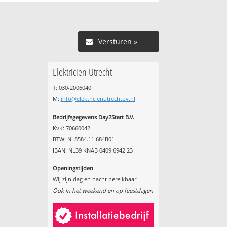
Versturen »
Elektricien Utrecht
T: 030-2006040
M:
info@elektricienutrechtbv.nl
Bedrijfsgegevens Day2Start B.V.
KvK: 70660042
BTW: NL8584.11.684B01
IBAN: NL39 KNAB 0409 6942 23
Openingstijden
Wij zijn dag en nacht bereikbaar!
Ook in het weekend en op feestdagen