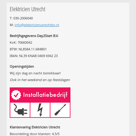
Elektricien Utrecht
T: 030-2006040
M:
info@elektricienutrechtbv.nl
Bedrijfsgegevens Day2Start B.V.
KvK: 70660042
BTW: NL8584.11.684B01
IBAN: NL39 KNAB 0409 6942 23
Openingstijden
Wij zijn dag en nacht bereikbaar!
Ook in het weekend en op feestdagen
Klantervaring Elektricien Utrecht
Beoordeling door klanten:
4.5
/
5