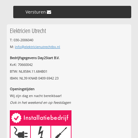
Versturen »
Elektricien Utrecht
T: 030-2006040
M:
info@elektricienutrechtbv.nl
Bedrijfsgegevens Day2Start B.V.
KvK: 70660042
BTW: NL8584.11.684B01
IBAN: NL39 KNAB 0409 6942 23
Openingstijden
Wij zijn dag en nacht bereikbaar!
Ook in het weekend en op feestdagen