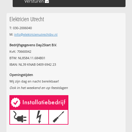
Versturen »
Elektricien Utrecht
T: 030-2006040
M:
info@elektricienutrechtbv.nl
Bedrijfsgegevens Day2Start B.V.
KvK: 70660042
BTW: NL8584.11.684B01
IBAN: NL39 KNAB 0409 6942 23
Openingstijden
Wij zijn dag en nacht bereikbaar!
Ook in het weekend en op feestdagen