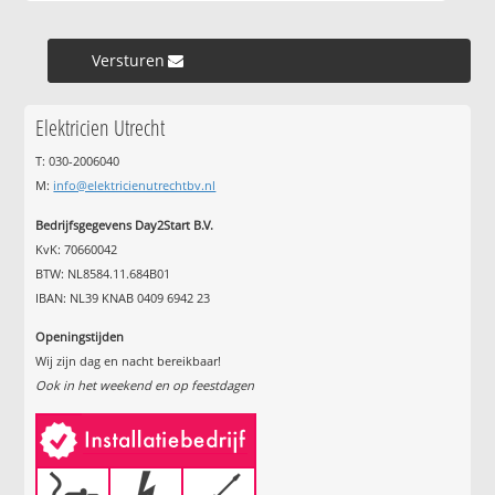
Versturen »
Elektricien Utrecht
T: 030-2006040
M:
info@elektricienutrechtbv.nl
Bedrijfsgegevens Day2Start B.V.
KvK: 70660042
BTW: NL8584.11.684B01
IBAN: NL39 KNAB 0409 6942 23
Openingstijden
Wij zijn dag en nacht bereikbaar!
Ook in het weekend en op feestdagen