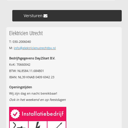
Versturen »
Elektricien Utrecht
T: 030-2006040
M:
info@elektricienutrechtbv.nl
Bedrijfsgegevens Day2Start B.V.
KvK: 70660042
BTW: NL8584.11.684B01
IBAN: NL39 KNAB 0409 6942 23
Openingstijden
Wij zijn dag en nacht bereikbaar!
Ook in het weekend en op feestdagen