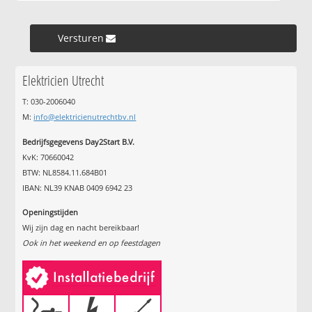
Versturen »
Elektricien Utrecht
T: 030-2006040
M:
info@elektricienutrechtbv.nl
Bedrijfsgegevens Day2Start B.V.
KvK: 70660042
BTW: NL8584.11.684B01
IBAN: NL39 KNAB 0409 6942 23
Openingstijden
Wij zijn dag en nacht bereikbaar!
Ook in het weekend en op feestdagen