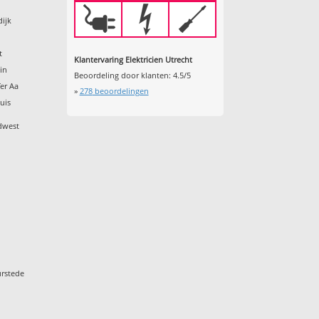
dijk
t
Klantervaring Elektricien Utrecht
in
Beoordeling door klanten:
4.5
/
5
er Aa
»
278
beoordelingen
uis
idwest
l
urstede