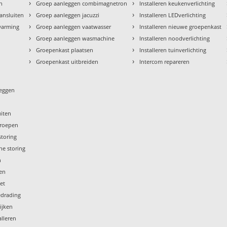
›
›
en
Groep aanleggen combimagnetron
Installeren keukenverlichting
›
›
aansluiten
Groep aanleggen jacuzzi
Installeren LEDverlichting
›
›
rwarming
Groep aanleggen vaatwasser
Installeren nieuwe groepenkast
›
›
Groep aanleggen wasmachine
Installeren noodverlichting
›
›
Groepenkast plaatsen
Installeren tuinverlichting
›
›
Groepenkast uitbreiden
Intercom repareren
leggen
uiten
groepen
storing
he storing
n
gen
iet
edrading
ijken
lleren