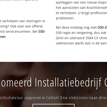
aanleggen van een nieuw stopco
het aansluiten van krachtstroo
te verhelpen. U krijgt professi
problemen.
t verhelpen van storingen in
iting? Ook voor een offerte
Bel deze middag nog met
030-2
aand servicenummer. Bel
030-
030 regio en omgeving, dus ook
eren
.
Zeist en uiteraard 3584 CX Utre
vakmensen werkt dan is de kans
omeerd Installatiebedrijf
ichtschakelaar repareren in Cothen? Onze elektriciens staan direc