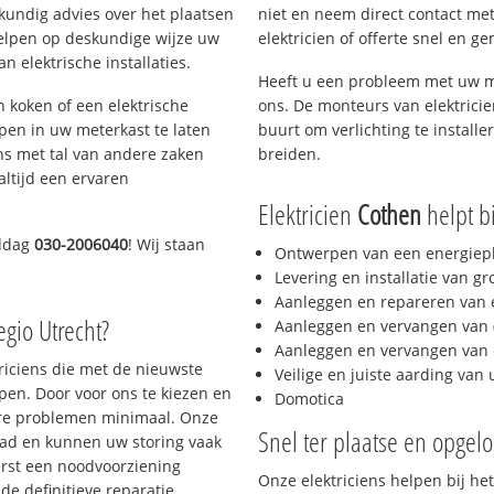
skundig advies over het plaatsen
niet en neem direct contact met
rhelpen op deskundige wijze uw
elektricien of offerte snel en ge
 elektrische installaties.
Heeft u een probleem met uw m
h koken of een elektrische
ons. De monteurs van elektrici
epen in uw meterkast te laten
buurt om verlichting te installe
ns met tal van andere zaken
breiden.
altijd een ervaren
Elektricien
Cothen
helpt bi
iddag
030-2006040
! Wij staan
Ontwerpen van een energiep
Levering en installatie van g
Aanleggen en repareren van e
egio Utrecht?
Aanleggen en vervangen van (
Aanleggen en vervangen van 
triciens die met de nieuwste
Veilige en juiste aarding van 
en. Door voor ons te kiezen en
Domotica
ere problemen minimaal. Onze
Snel ter plaatse en opgelo
aad en kunnen uw storing vaak
erst een noodvoorziening
Onze elektriciens helpen bij het
de definitieve reparatie.