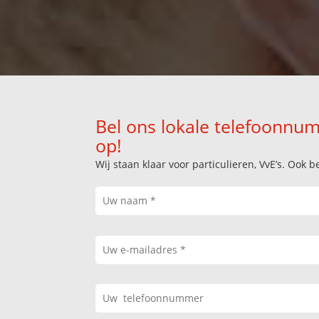
Bel ons lokale telefoonnum
op!
Wij staan klaar voor particulieren, VvE’s. Oo