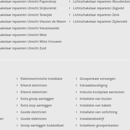
›
hakelaar repareren Utrecht Papendorp
Lichtschakelaar repareren Woudenbe
›
hakelaar repareren Utrecht Strijkviertel
Lichtschakelaar repareren Zegveld
›
hakelaar repareren Utrecht Terwijde
Lichtschakelaar repareren Zeist
›
hakelaar repareren Utrecht Vleuten de Meern
Lichtschakelaar repareren Zijderveld
hakelaar repareren Utrecht Vleuterweide
hakelaar repareren Utrecht West
hakelaar repareren Utrecht Witte Vrouwen
hakelaar repareren Utrecht Zuid
›
›
Elektrotechnische installatie
Groepenkast vervangen
›
›
Erkend electricien
Inbraakbeveiliging
›
›
Erkend elektricien
Inductie kookplaat aansluiten
›
›
Extra groep aanleggen
Installatie van buizen
›
›
Extra stop aanleggen
Installatie van kabels
›
›
Goede electricien
Installatie van verlichting
›
›
den
Goede elektricien
Installatiebedrijf
›
›
Groep aanleggen bubbelbad
Installeren groepenkasten