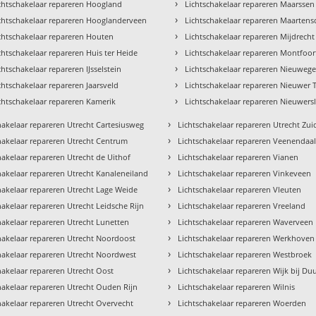
›
chtschakelaar repareren Hoogland
Lichtschakelaar repareren Maarssen
›
chtschakelaar repareren Hooglanderveen
Lichtschakelaar repareren Maartens
›
chtschakelaar repareren Houten
Lichtschakelaar repareren Mijdrecht
›
chtschakelaar repareren Huis ter Heide
Lichtschakelaar repareren Montfoor
›
chtschakelaar repareren IJsselstein
Lichtschakelaar repareren Nieuwege
›
chtschakelaar repareren Jaarsveld
Lichtschakelaar repareren Nieuwer T
›
chtschakelaar repareren Kamerik
Lichtschakelaar repareren Nieuwersl
›
hakelaar repareren Utrecht Cartesiusweg
Lichtschakelaar repareren Utrecht Zu
›
hakelaar repareren Utrecht Centrum
Lichtschakelaar repareren Veenendaa
›
hakelaar repareren Utrecht de Uithof
Lichtschakelaar repareren Vianen
›
hakelaar repareren Utrecht Kanaleneiland
Lichtschakelaar repareren Vinkeveen
›
hakelaar repareren Utrecht Lage Weide
Lichtschakelaar repareren Vleuten
›
hakelaar repareren Utrecht Leidsche Rijn
Lichtschakelaar repareren Vreeland
›
hakelaar repareren Utrecht Lunetten
Lichtschakelaar repareren Waverveen
›
hakelaar repareren Utrecht Noordoost
Lichtschakelaar repareren Werkhoven
›
hakelaar repareren Utrecht Noordwest
Lichtschakelaar repareren Westbroek
›
hakelaar repareren Utrecht Oost
Lichtschakelaar repareren Wijk bij Du
›
hakelaar repareren Utrecht Ouden Rijn
Lichtschakelaar repareren Wilnis
›
hakelaar repareren Utrecht Overvecht
Lichtschakelaar repareren Woerden