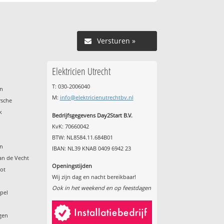
Versturen »
Elektricien Utrecht
T: 030-2006040
en
M:
info@elektricienutrechtbv.nl
rsche
k
Bedrijfsgegevens Day2Start B.V.
KvK: 70660042
BTW: NL8584.11.684B01
en
IBAN: NL39 KNAB 0409 6942 23
an de Vecht
Openingstijden
oot
Wij zijn dag en nacht bereikbaar!
Ook in het weekend en op feestdagen
apel
rgen