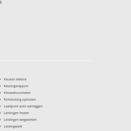
rg
›
Keuken elektra
›
Keuringsrapport
›
Kilowattuurmeter
›
Kortsluiting oplossen
›
Laadpunt auto aanleggen
›
Leidingen frezen
›
Leidingen wegwerken
›
Leidingwerk