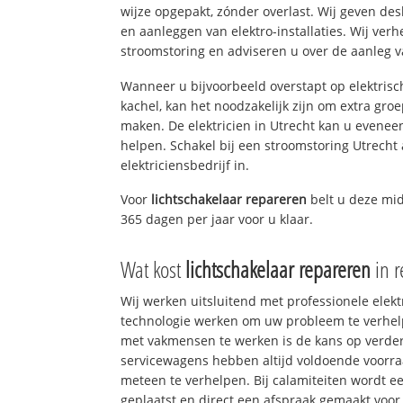
wijze opgepakt, zónder overlast. Wij geven de
en aanleggen van elektro-installaties. Wij ve
stroomstoring en adviseren u over de aanleg van
Wanneer u bijvoorbeeld overstapt op elektrisc
kachel, kan het noodzakelijk zijn om extra gro
maken. De elektricien in Utrecht kan u evenee
helpen. Schakel bij een stroomstoring Utrecht 
elektriciensbedrijf in.
Voor
lichtschakelaar repareren
belt u deze m
365 dagen per jaar voor u klaar.
Wat kost
lichtschakelaar repareren
in r
Wij werken uitsluitend met professionele elek
technologie werken om uw probleem te verhelp
met vakmensen te werken is de kans op verd
servicewagens hebben altijd voldoende voorr
meteen te verhelpen. Bij calamiteiten wordt e
geplaatst en direct een afspraak gemaakt voor 