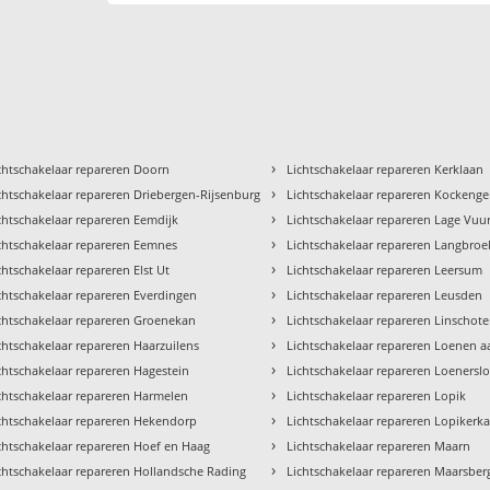
›
chtschakelaar repareren Doorn
Lichtschakelaar repareren Kerklaan
›
chtschakelaar repareren Driebergen-Rijsenburg
Lichtschakelaar repareren Kockeng
›
chtschakelaar repareren Eemdijk
Lichtschakelaar repareren Lage Vuu
›
chtschakelaar repareren Eemnes
Lichtschakelaar repareren Langbroe
›
chtschakelaar repareren Elst Ut
Lichtschakelaar repareren Leersum
›
chtschakelaar repareren Everdingen
Lichtschakelaar repareren Leusden
›
chtschakelaar repareren Groenekan
Lichtschakelaar repareren Linschot
›
chtschakelaar repareren Haarzuilens
Lichtschakelaar repareren Loenen a
›
chtschakelaar repareren Hagestein
Lichtschakelaar repareren Loenersl
›
chtschakelaar repareren Harmelen
Lichtschakelaar repareren Lopik
›
chtschakelaar repareren Hekendorp
Lichtschakelaar repareren Lopikerk
›
chtschakelaar repareren Hoef en Haag
Lichtschakelaar repareren Maarn
›
chtschakelaar repareren Hollandsche Rading
Lichtschakelaar repareren Maarsbe