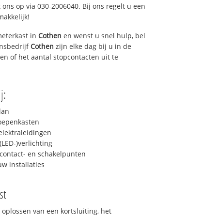
 ons op via 030-2006040. Bij ons regelt u een
makkelijk!
eterkast in
Cothen
en wenst u snel hulp, bel
ensbedrijf
Cothen
zijn elke dag bij u in de
ren of het aantal stopcontacten uit te
j:
lan
roepenkasten
lektraleidingen
LED-)verlichting
contact- en schakelpunten
uw installaties
st
 oplossen van een kortsluiting, het