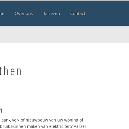
me
Over ons
Tarieven
Contact
othen
n
 aan-, ver- of nieuwbouw van uw woning of
ebruik kunnen maken van elektriciteit? Aarzel