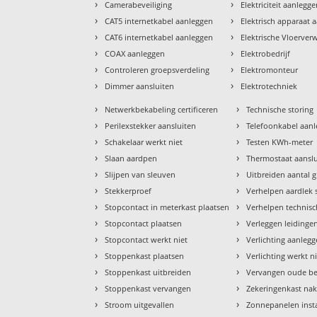
›
›
Camerabeveiliging
Elektriciteit aanlegg
›
›
CAT5 internetkabel aanleggen
Elektrisch apparaat 
›
›
CAT6 internetkabel aanleggen
Elektrische Vloerve
›
›
COAX aanleggen
Elektrobedrijf
›
›
Controleren groepsverdeling
Elektromonteur
›
›
Dimmer aansluiten
Elektrotechniek
›
›
Netwerkbekabeling certificeren
Technische storing
›
›
Perilexstekker aansluiten
Telefoonkabel aan
›
›
Schakelaar werkt niet
Testen KWh-meter
›
›
Slaan aardpen
Thermostaat aansl
›
›
Slijpen van sleuven
Uitbreiden aantal 
›
›
Stekkerproef
Verhelpen aardlek 
›
›
Stopcontact in meterkast plaatsen
Verhelpen technisc
›
›
Stopcontact plaatsen
Verleggen leidinge
›
›
Stopcontact werkt niet
Verlichting aanleg
›
›
Stoppenkast plaatsen
Verlichting werkt n
›
›
Stoppenkast uitbreiden
Vervangen oude b
›
›
Stoppenkast vervangen
Zekeringenkast nak
›
›
Stroom uitgevallen
Zonnepanelen insta