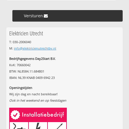
Versturen »
Elektricien Utrecht
T: 030-2006040
M:
info@elektricienutrechtbv.nl
Bedrijfsgegevens Day2Start B.V.
KvK: 70660042
BTW: NL8584.11.684B01
IBAN: NL39 KNAB 0409 6942 23
Openingstijden
Wij zijn dag en nacht bereikbaar!
Ook in het weekend en op feestdagen