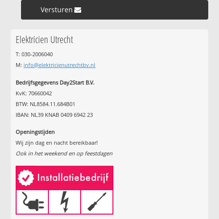
Versturen »
Elektricien Utrecht
T: 030-2006040
M:
info@elektricienutrechtbv.nl
Bedrijfsgegevens Day2Start B.V.
KvK: 70660042
BTW: NL8584.11.684B01
IBAN: NL39 KNAB 0409 6942 23
Openingstijden
Wij zijn dag en nacht bereikbaar!
Ook in het weekend en op feestdagen