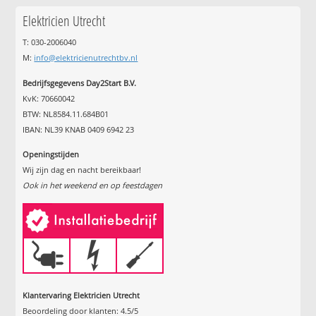
Elektricien Utrecht
T: 030-2006040
M:
info@elektricienutrechtbv.nl
Bedrijfsgegevens Day2Start B.V.
KvK: 70660042
BTW: NL8584.11.684B01
IBAN: NL39 KNAB 0409 6942 23
Openingstijden
Wij zijn dag en nacht bereikbaar!
Ook in het weekend en op feestdagen
Klantervaring Elektricien Utrecht
Beoordeling door klanten:
4.5
/
5