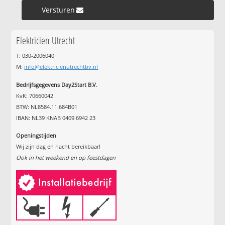
Versturen »
Elektricien Utrecht
T: 030-2006040
M:
info@elektricienutrechtbv.nl
Bedrijfsgegevens Day2Start B.V.
KvK: 70660042
BTW: NL8584.11.684B01
IBAN: NL39 KNAB 0409 6942 23
Openingstijden
Wij zijn dag en nacht bereikbaar!
Ook in het weekend en op feestdagen