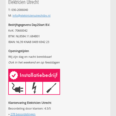
Elektricien Utrecht
T: 030-2006040
M:
info@elektricienutrechtbv.nl
Bedrijfsgegevens Day2Start B.V.
KvK: 70660042
BTW: NL8584.11.684B01
IBAN: NL39 KNAB 0409 6942 23
Openingstijden
Wij zijn dag en nacht bereikbaar!
Ook in het weekend en op feestdagen
Klantervaring Elektricien Utrecht
Beoordeling door klanten:
4.5
/
5
»
278
beoordelingen