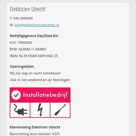
Elektricien Utrecht
T: 030-2006040
M:
info@elektricienutrechtbv.nl
Bedrijfsgegevens Day2Start B.V.
KvK: 70660042
BTW: NL8584.11.684B01
IBAN: NL39 KNAB 0409 6942 23
Openingstijden
Wij zijn dag en nacht bereikbaar!
Ook in het weekend en op feestdagen
Klantervaring Elektricien Utrecht
Beoordeling door klanten:
4.5
/
5