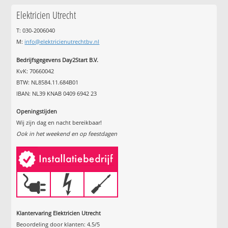
Elektricien Utrecht
T: 030-2006040
M:
info@elektricienutrechtbv.nl
Bedrijfsgegevens Day2Start B.V.
KvK: 70660042
BTW: NL8584.11.684B01
IBAN: NL39 KNAB 0409 6942 23
Openingstijden
Wij zijn dag en nacht bereikbaar!
Ook in het weekend en op feestdagen
Klantervaring Elektricien Utrecht
Beoordeling door klanten:
4.5
/
5