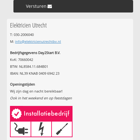
Versturen »
Elektricien Utrecht
T: 030-2006040
M:
info@elektricienutrechtbv.nl
Bedrijfsgegevens Day2Start B.V.
KvK: 70660042
BTW: NL8584.11.684B01
IBAN: NL39 KNAB 0409 6942 23
Openingstijden
Wij zijn dag en nacht bereikbaar!
Ook in het weekend en op feestdagen