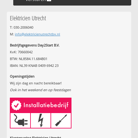
Elektricien Utrecht
T: 030-2006040
M:
info@elektricienutrechtbv.nl
Bedrijfsgegevens Day2Start B.V.
KvK: 70660042
BTW: NL8584.11.684B01
IBAN: NL39 KNAB 0409 6942 23
Openingstijden
Wij zijn dag en nacht bereikbaar!
Ook in het weekend en op feestdagen
Klantervaring Elektricien Utrecht