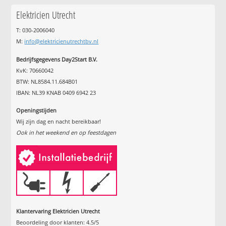
Elektricien Utrecht
T: 030-2006040
M:
info@elektricienutrechtbv.nl
Bedrijfsgegevens Day2Start B.V.
KvK: 70660042
BTW: NL8584.11.684B01
IBAN: NL39 KNAB 0409 6942 23
Openingstijden
Wij zijn dag en nacht bereikbaar!
Ook in het weekend en op feestdagen
Klantervaring Elektricien Utrecht
Beoordeling door klanten:
4.5
/
5