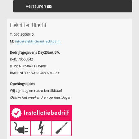
Versturen »
Elektricien Utrecht
T: 030-2006040
M:
info@elektricienutrechtbv.nl
Bedrijfsgegevens Day2Start B.V.
KvK: 70660042
BTW: NL8584.11.684B01
IBAN: NL39 KNAB 0409 6942 23
Openingstijden
Wij zijn dag en nacht bereikbaar!
Ook in het weekend en op feestdagen