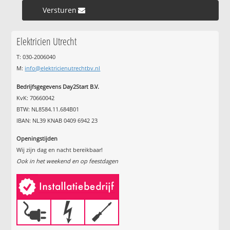
Versturen »
Elektricien Utrecht
T: 030-2006040
M:
info@elektricienutrechtbv.nl
Bedrijfsgegevens Day2Start B.V.
KvK: 70660042
BTW: NL8584.11.684B01
IBAN: NL39 KNAB 0409 6942 23
Openingstijden
Wij zijn dag en nacht bereikbaar!
Ook in het weekend en op feestdagen